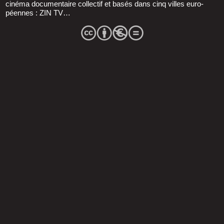
ciné­ma docu­men­taire col­lec­tif et basés dans cinq villes euro­
péennes : ZIN TV…