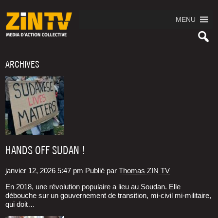
MENU
ARCHIVES
HANDS OFF SUDAN !
janvier 12, 2026 5:47 pm
Publié par
Thomas ZIN TV
En 2018, une révo­lu­tion popu­laire a lieu au Sou­dan. Elle
débouche sur un gou­ver­ne­ment de tran­si­tion, mi-civil mi-mili­taire,
qui doit…