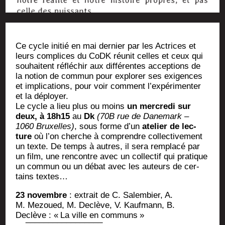
Ce cycle ini­tié en mai der­nier par les Actrices et
leurs com­plices du CoDK réunit celles et ceux qui
sou­haitent réflé­chir aux dif­fé­rentes accep­tions de
la notion de com­mun pour explo­rer ses exi­gences
et impli­ca­tions, pour voir com­ment l’expérimenter
et la déployer.
Le cycle a lieu plus ou moins
un mer­cre­di sur
deux, à 18h15
au
Dk
(70B rue de Dane­mark –
1060 Bruxelles)
, sous forme d’un
ate­lier de lec­
ture
où l’on cherche à com­prendre col­lec­ti­ve­ment
un texte. De temps à autres, il sera rem­pla­cé par
un film, une ren­contre avec un col­lec­tif qui pra­tique
un com­mun ou un débat avec les auteurs de cer­
tains textes…
23 novembre
: extrait de C. Salem­bier, A.
M. Mezoued, M. Declève, V. Kauf­mann, B.
Declève : «
La ville en com­muns
»