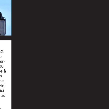
 5G
e
er­
du
te à
es
ce.
été
ici
lus