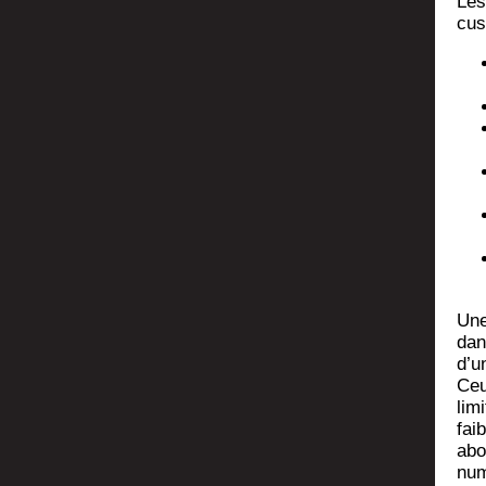
Les
cus
Une
dan
d’un
Ceu
limi
faib
abo
num