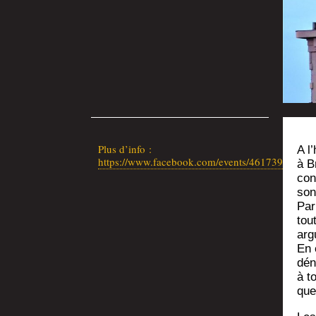
Plus d’in­fo :
A l
https://www.facebook.com/events/46173975224
à B
con
son
Par
tou
arg
En 
dén
à t
que