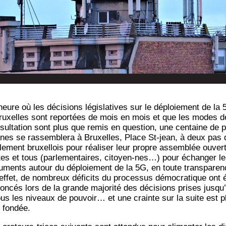
’heure où les déci­sions légis­la­tives sur le déploie­ment de la
5817/
ruxelles sont repor­tées de mois en mois et que les modes d
sul­ta­tion sont plus que remis en ques­tion, une cen­taine de p
nes se ras­sem­ble­ra à Bruxelles, Place St-jean, à deux pas 
­le­ment bruxel­lois pour réa­li­ser leur propre assem­blée ouver
tes et tous (par­le­men­taires, citoyen-nes…) pour échan­ger l
u­ments autour du déploie­ment de la 5G, en toute trans­pa­ren
effet, de nom­breux défi­cits du pro­ces­sus démo­cra­tique ont 
on­cés lors de la grande majo­ri­té des déci­sions prises jusqu’
ous les niveaux de pou­voir… et une crainte sur la suite est p
 fondée.