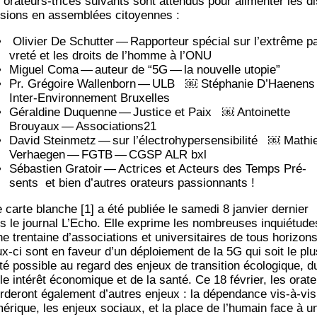
 ora­teurs-trices sui­vants sont atten­dus pour ali­men­ter les di
­sions en assem­blées citoyennes :
Oli­vier De Schut­ter — Rap­por­teur spé­cial sur l’extrême p
vre­té et les droits de l’homme à l’ONU
Miguel Coma — auteur de “5G — la nou­velle utopie”
Pr. Gré­goire Wal­len­born — ULB ￼ Sté­pha­nie D’Haenen
Inter-Envi­ron­ne­ment Bruxelles
Géral­dine Duquenne — Jus­tice et Paix ￼ Antoi­nette
Brouyaux — Associations21
David Stein­metz — sur l’électrohypersensibilité ￼ Mathi
Verhae­gen — FGTB — CGSP ALR bxl
Sébas­tien Gra­toir — Actrices et Acteurs des Temps Pré­
sents et bien d’autres ora­teurs passionnants !
 carte blanche [1] a été publiée le same­di 8 jan­vier der­nier
s le jour­nal L’Echo. Elle exprime les nom­breuses inquié­tude
e tren­taine d’associations et uni­ver­si­taires de tous hori­zons
x-ci sont en faveur d’un déploie­ment de la 5G qui soit le plu
­té pos­sible au regard des enjeux de tran­si­tion éco­lo­gique, d
le inté­rêt éco­no­mique et de la san­té. Ce 18 février, les ora­t
r­de­ront éga­le­ment d’autres enjeux : la dépen­dance vis-à-vi
é­rique, les enjeux sociaux, et la place de l’humain face à u