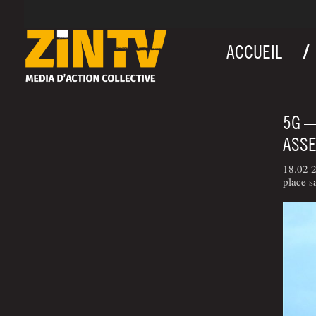
ACCUEIL
5G —
ASSE
18.02 
place s