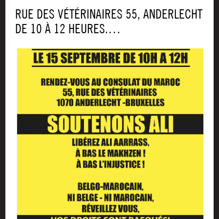
RUE DES VÉTÉ­RI­NAIRES 55, ANDER­LECHT
DE 10 À 12 HEURES.…