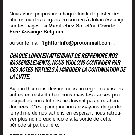
Nous vous pro­po­sons chaque lun­di de pos­ter des
pho­tos ou des slo­gans en sou­tien à Julian Assange
sur les pages
La Manif chez Soi
et/ou
Comi­té
Free.Assange.Belgium
ou sur le mail
fightforinfo@protonmail.com
.
CHAQUE LUNDI EN ATTENDANT DE REPRENDRE NOS
RASSEMBLEMENTS, NOUS VOULONS CONTINUER PAR
CES ACTES VIRTUELS À MARQUER LA CONTINUATION DE
LA LUTTE.
Aujourd’­hui nous devons nous pro­té­ger les uns les
autres en res­tant chez nous mais les causes pour
les­quelles nous lut­tons ne doivent pas être aban­
don­nées. C’est pour­quoi nous essayons de gar­der
le rythme de nos actions en espé­rant nous retrou­
ver plus nom­breux encore à la sor­tie de cette
période si particulière.