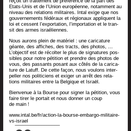
reçoit un trai­te­ment de pré­fé­rence de la part des
Etats-Unis et de l’Union euro­péenne, notam­ment au
niveau des rela­tions mili­taires. Intal exige que nos
gou­ver­ne­ments fédé­raux et régio­naux appliquent la
loi et cessent l’exportation, l’importation et le tran­
sit des armes israéliennes.
Nous aurons plein de maté­riel : une cari­ca­ture
géante, des affiches, des tracts, des pho­tos, …
L’objectif est de récol­ter le plus de signa­tures pos­
sibles pour notre péti­tion et prendre des pho­tos de
vous, des pas­sants posant aux côtés de la cari­ca­
ture de Latuff. De cette façon, nous vou­lons inter­
pel­ler nos poli­ti­ciens et exi­ger un arrêt des rela­
tions mili­taires entre la Bel­gique et Israël.
Bien­ve­nue à la Bourse pour signer la péti­tion, vous
faire tirer le por­tait et nous don­ner un coup
de main !
www.intal.be/fr/action-la-bourse-embargo-militaire-
vs-israel