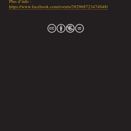
Plus d’in­fo :
https://www.facebook.com/events/382968723474948/