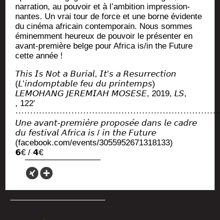
nar­ra­tion, au pou­voir et à l’ambition impres­sion­
nantes. Un vrai tour de force et une borne évi­dente
du ciné­ma afri­cain contem­po­rain. Nous sommes
émi­nem­ment heu­reux de pou­voir le pré­sen­ter en
avant-pre­mière belge pour Afri­ca is/in the Future
cette année !
𝘛𝘩𝘪𝘴 𝘐𝘴 𝘕𝘰𝘵 𝘢 𝘉𝘶𝘳𝘪𝘢𝘭, 𝘐𝘵’𝘴 𝘢 𝘙𝘦𝘴𝘶𝘳𝘳𝘦𝘤𝘵𝘪𝘰𝘯
(𝘓’𝘪𝘯𝘥𝘰𝘮𝘱𝘵𝘢𝘣𝘭𝘦 𝘧𝘦𝘶 𝘥𝘶 𝘱𝘳𝘪𝘯𝘵𝘦𝘮𝘱𝘴)
𝘓𝘌𝘔𝘖𝘏𝘈𝘕𝘎 𝘑𝘌𝘙𝘌𝘔𝘐𝘈𝘏 𝘔𝘖𝘚𝘌𝘚𝘌, 2019, 𝘓𝘚,
, 122′
·····································································
𝘜𝘯𝘦 𝘢𝘷𝘢𝘯𝘵-𝘱𝘳𝘦𝘮𝘪𝘦̀𝘳𝘦 𝘱𝘳𝘰𝘱𝘰𝘴𝘦́𝘦 𝘥𝘢𝘯𝘴 𝘭𝘦 𝘤𝘢𝘥𝘳𝘦
𝘥𝘶 𝘧𝘦𝘴𝘵𝘪𝘷𝘢𝘭 𝘈𝘧𝘳𝘪𝘤𝘢 𝘪𝘴 / 𝘪𝘯 𝘵𝘩𝘦 𝘍𝘶𝘵𝘶𝘳𝘦
(facebook.com/events/3055952671318133)
𝟲€ / 𝟰€