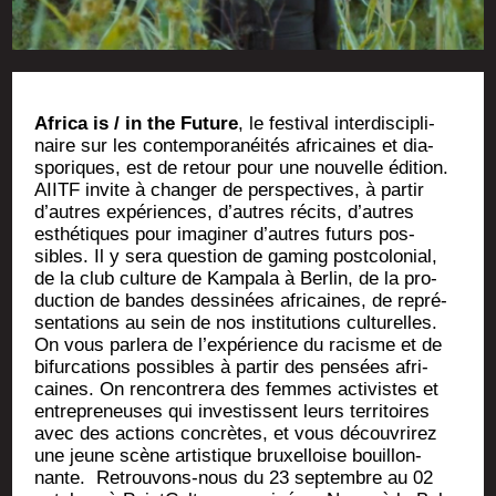
Afri­ca is / in the Future
, le fes­ti­val inter­dis­ci­pli­
naire sur les contem­po­ra­néi­tés afri­caines et dia­
spo­riques, est de retour pour une nou­velle édi­tion.
AIITF invite à chan­ger de pers­pec­tives, à par­tir
d’autres expé­riences, d’autres récits, d’autres
esthé­tiques pour ima­gi­ner d’autres futurs pos­
sibles. Il y sera ques­tion de gaming post­co­lo­nial,
de la club culture de Kam­pa­la à Ber­lin, de la pro­
duc­tion de bandes des­si­nées afri­caines, de repré­
sen­ta­tions au sein de nos ins­ti­tu­tions cultu­relles.
On vous par­le­ra de l’expérience du racisme et de
bifur­ca­tions pos­sibles à par­tir des pen­sées afri­
caines. On ren­con­tre­ra des femmes acti­vistes et
entre­pre­neuses qui inves­tissent leurs ter­ri­toires
avec des actions concrètes, et vous décou­vri­rez
une jeune scène artis­tique bruxel­loise bouillon­
nante. Retrou­vons-nous du 23 sep­tembre au 02