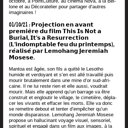
octobre, à Point­Cul­ture, au ciné­ma Nova, à la Bel­
lone et au Déco­ra­te­lier pour par­ta­ger d’autres
imaginaires !
01/10/21 : 𝗣𝗿𝗼𝗷𝗲𝗰𝘁𝗶𝗼𝗻 𝗲𝗻 𝗮𝘃𝗮𝗻𝘁
𝗽𝗿𝗲𝗺𝗶𝗲̀𝗿𝗲 𝗱𝘂 𝗳𝗶𝗹𝗺 𝗧𝗵𝗶𝘀 𝗜𝘀 𝗡𝗼𝘁 𝗮
𝗕𝘂𝗿𝗶𝗮𝗹, 𝗜𝘁’𝘀 𝗮 𝗥𝗲𝘀𝘂𝗿𝗿𝗲𝗰𝘁𝗶𝗼𝗻
(𝗟’𝗶𝗻𝗱𝗼𝗺𝗽𝘁𝗮𝗯𝗹𝗲 𝗳𝗲𝘂 𝗱𝘂 𝗽𝗿𝗶𝗻𝘁𝗲𝗺𝗽𝘀),
𝗿𝗲́𝗮𝗹𝗶𝘀𝗲́ 𝗽𝗮𝗿 𝗟𝗲𝗺𝗼𝗵𝗮𝗻𝗴 𝗝𝗲𝗿𝗲𝗺𝗶𝗮𝗵
𝗠𝗼𝘀𝗲𝘀𝗲.
Man­toa est âgée, son fils a quit­té le Leso­tho
humide et ver­doyant et s’en est allé tra­vaillé puis
mou­rir bru­ta­le­ment dans une mine d’or sud-afri­
caine. Il ne lui reste rien et elle aus­si, vou­drait
mou­rir. Mais elle apprend qu’un bar­rage va être
construit et englou­tir le vil­lage, le cime­tière, dépla­
cer les vivants et effa­cer les morts. Elle va donc
se remettre debout et ten­ter d’empêcher qu’un
monde dis­pa­raisse. Lemo­hang Jere­miah Mosese
pro­pose un hal­lu­ci­nant voyage visuel, sen­so­riel,
spi­ri­tuel et enga­gé dans un film aux images, à la