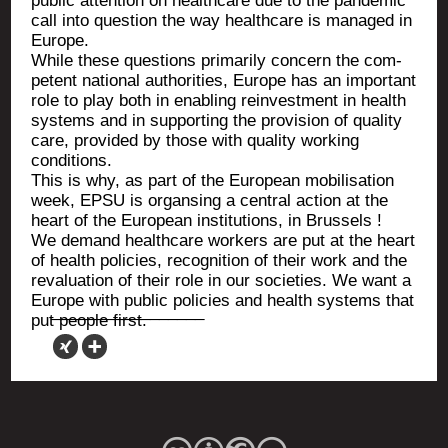
public atten­tion on heal­th­care due to the pan­de­mic
call into ques­tion the way heal­th­care is mana­ged in
Europe.
While these ques­tions pri­ma­ri­ly concern the com­
petent natio­nal autho­ri­ties, Europe has an impor­tant
role to play both in enabling rein­vest­ment in health
sys­tems and in sup­por­ting the pro­vi­sion of qua­li­ty
care, pro­vi­ded by those with qua­li­ty wor­king
conditions.
This is why, as part of the Euro­pean mobi­li­sa­tion
week, EPSU is organ­sing a cen­tral action at the
heart of the Euro­pean ins­ti­tu­tions, in Brussels !
We demand heal­th­care wor­kers are put at the heart
of health poli­cies, recog­ni­tion of their work and the
reva­lua­tion of their role in our socie­ties. We want a
Europe with public poli­cies and health sys­tems that
put people first.