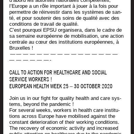
d’abord les auto­ri­tés natio­nales com­pé­tentes,
l’Europe a un rôle impor­tant à jouer à la fois pour
per­mettre de réin­ves­tir dans les sys­tèmes de san­
té, et pour sou­te­nir des soins de qua­li­té avec des
condi­tions de tra­vail de qualité.
C’est pour­quoi EPSU orga­ni­se­ra, dans le cadre de
sa semaine euro­péenne de mobi­li­sa­tion, une action
cen­trale au cœur des ins­ti­tu­tions euro­péennes, à
Bruxelles !
— — — — — — — — — — — — — — — —
— — — — — — -
CALL TO ACTION FOR HEALTHCARE AND SOCIAL
SERVICE WORKERS !
EUROPEAN HEALTH WEEK 25 – 30 OCTOBER 2020
Join us in our fight for qua­li­ty health and care sys­
tems, beyond the pandemic !
For seve­ral weeks, wor­kers in health care ins­ti­tu­
tions across Europe have mobi­li­sed against the
constant dete­rio­ra­tion of their wor­king condi­tions.
The reco­ve­ry of eco­no­mic acti­vi­ty and increa­sed