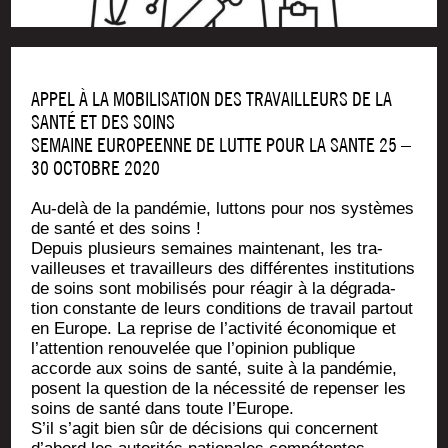
APPEL À LA MOBILISATION DES TRAVAILLEURS DE LA
SANTÉ ET DES SOINS
SEMAINE EUROPEENNE DE LUTTE POUR LA SANTE 25 –
30 OCTOBRE 2020
Au-delà de la pan­dé­mie, lut­tons pour nos sys­tèmes
de san­té et des soins !
Depuis plu­sieurs semaines main­te­nant, les tra­
vailleuses et tra­vailleurs des dif­fé­rentes ins­ti­tu­tions
de soins sont mobi­li­sés pour réagir à la dégra­da­
tion constante de leurs condi­tions de tra­vail par­tout
en Europe. La reprise de l’activité éco­no­mique et
l’at­ten­tion renou­ve­lée que l’o­pi­nion publique
accorde aux soins de san­té, suite à la pan­dé­mie,
posent la ques­tion de la néces­si­té de repen­ser les
soins de san­té dans toute l’Europe.
S’il s’agit bien sûr de déci­sions qui concernent