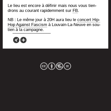
Le lieu est encore à défi­nir mais nous vous tien­
drons au cou­rant rapi­dem­ment sur
FB
.
NB : Le même jour à 20H aura lieu le
concert Hip-
Hop Against Fas­cism
à Lou­vain-La-Neuve en sou­
tien à la campagne.