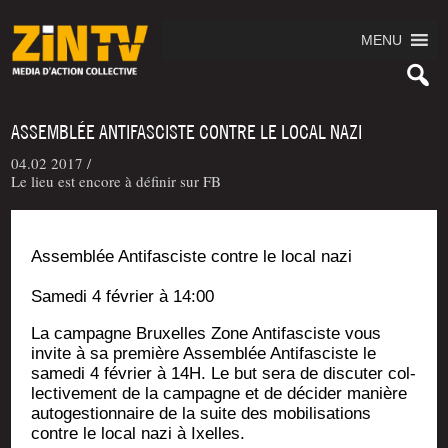
MENU
ASSEMBLÉE ANTIFASCISTE CONTRE LE LOCAL NAZI
04.02 2017 /
Le lieu est encore à définir sur FB
Assem­blée Anti­fas­ciste contre le local nazi
Same­di 4 février à 14:00
La cam­pagne Bruxelles Zone Anti­fas­ciste vous
invite à sa pre­mière Assem­blée Anti­fas­ciste le
same­di 4 février à 14H. Le but sera de dis­cu­ter col­
lec­ti­ve­ment de la cam­pagne et de déci­der manière
auto­ges­tion­naire de la suite des mobi­li­sa­tions
contre le local nazi à Ixelles.