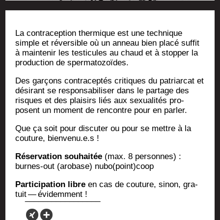
La contra­cep­tion ther­mique est une tech­nique
simple et réver­sible où un anneau bien pla­cé suf­fit
à main­te­nir les tes­ti­cules au chaud et à stop­per la
pro­duc­tion de spermatozoïdes.
Des gar­çons contra­cep­tés cri­tiques du patriar­cat et
dési­rant se res­pon­sa­bi­li­ser dans le par­tage des
risques et des plai­sirs liés aux sexua­li­tés pro­
posent un moment de ren­contre pour en parler.
Que ça soit pour dis­cu­ter ou pour se mettre à la
cou­ture, bienvenu.e.s !
Réser­va­tion sou­hai­tée
(max. 8 per­sonnes) :
burnes-out (aro­base) nubo(point)coop
Par­ti­ci­pa­tion libre
en cas de cou­ture, sinon, gra­
tuit — évidemment !