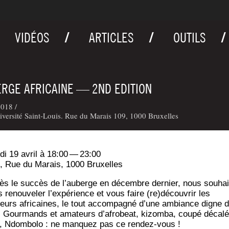
VIDÉOS
ARTICLES
OUTILS
RGE AFRICAINE — 2ND EDITION
018 /
versité Saint-Louis. Rue du Marais 109, 1000 Bruxelles
­di 19 avril à 18:00 — 23:00
, Rue du Marais, 1000 Bruxelles
ès le suc­cès de l’auberge en décembre der­nier, nous sou­hai
s renou­ve­ler l’ex­pé­rience et vous faire (re)découvrir les
eurs afri­caines, le tout accom­pa­gné d’une ambiance digne 
i. Gour­mands et ama­teurs d’a­fro­beat, kizom­ba, cou­pé déca­lé
, Ndom­bo­lo : ne man­quez pas ce rendez-vous !