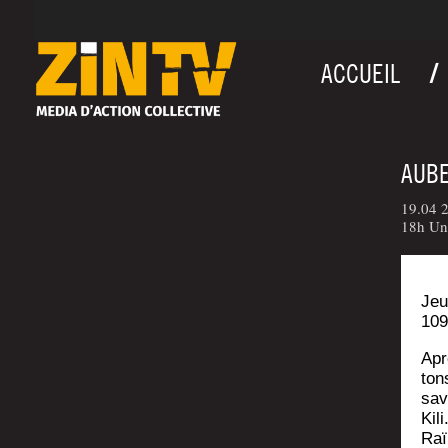
ACCUEIL
AUBE
19.04 2
18h Uni
Jeu
109
Apr
ton
sav
Kil
Raï