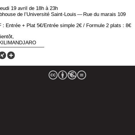
jeu­di 19 avril de 18h à 23h
b­house de l’U­ni­ver­si­té Saint-Louis — Rue du marais 109
 : Entrée + Plat 5€/Entrée simple 2€ / For­mule 2 plats : 8€
en­tôt,
 KILIMANDJARO