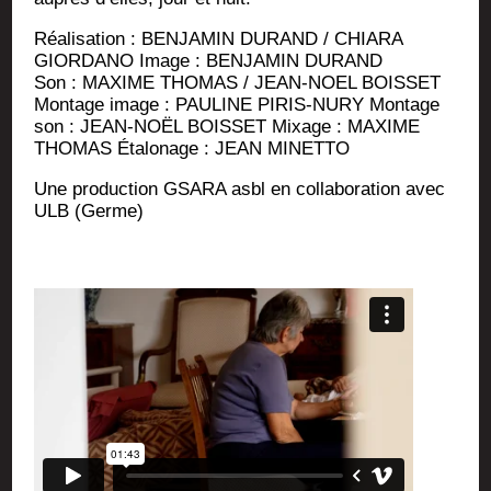
Réa­li­sa­tion : BENJAMIN DURAND / CHIARA
GIORDANO Image : BENJAMIN DURAND
Son : MAXIME THOMAS / JEAN-NOEL BOISSET
Mon­tage image : PAULINE PIRIS-NURY Mon­tage
son : JEAN-NOËL BOISSET Mixage : MAXIME
THOMAS Éta­lo­nage : JEAN MINETTO
Une pro­duc­tion GSARA asbl en col­la­bo­ra­tion avec
ULB (Germe)