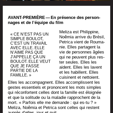
AVANT-PREMIÈRE —
En pré­sence des per­son­
nages et de l’équipe du film
Meli­za est Phi­lip­pine,
« CE N’EST PAS UN
Noê­mia arrive du Bré­sil,
SIMPLE BOU­LOT,
Petri­ca vient de Rou­ma­
C’EST UN TRA­VAIL
nie. Elles par­tagent la
AVEC ELLE. ELLE
vie de per­sonnes âgées
N’AIME PAS QUE
J’APPELLE ÇA UN
qui ne peuvent plus res­
BOU­LOT. ELLE VEUT
ter seules. Elles les
QUE JE FASSE
aident. Elles les lavent
PAR­TIE DE LA
et les habillent. Elles
FAMILLE. »
cui­sinent et net­toient.
Elles les accom­pagnent. Elles accom­plissent les
gestes essen­tiels et pro­noncent les mots simples
qui récon­fortent celles dont la famille est éloi­gnée
et que la soli­tude ou la mala­die rap­prochent de la
mort. « Par­fois elle me demande : qui es-tu ? »
Meli­za, Noê­mia et Petri­ca sont celles qui res­tent
auprès d’elles, jour et nuit.