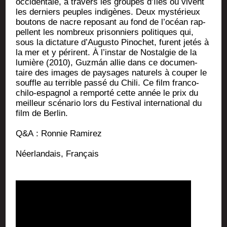
occi­den­tale, à tra­vers les groupes d’îles où vivent
les der­niers peuples indi­gènes. Deux mys­té­rieux
bou­tons de nacre repo­sant au fond de l’océan rap­
pellent les nom­breux pri­son­niers poli­tiques qui,
sous la dic­ta­ture d’Augusto Pino­chet, furent jetés à
la mer et y périrent. À l’instar de Nos­tal­gie de la
lumière (2010), Guzmán allie dans ce docu­men­
taire des images de pay­sages natu­rels à cou­per le
souffle au ter­rible pas­sé du Chi­li. Ce film fran­co-
chi­lo-espa­gnol a rem­por­té cette année le prix du
meilleur scé­na­rio lors du Fes­ti­val inter­na­tio­nal du
film de Berlin.
Q&A : Ron­nie Ramirez
Néer­lan­dais, Français