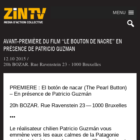
MENU
AVANT-PREMIÈRE DU FILM “LE BOUTON DE NACRE” EN
PRÉSENCE DE PATRICIO GUZMAN
12.10 2015 /
20h BOZAR. Rue Ravenstein 23 - 1000 Bruxelles
PREMIERE : El botón de nacar (The Pearl But­ton)
– En pré­sence de Patri­cio Guzmán
20h BOZAR. Rue Raven­stein 23 — 1000 Bruxelles
•••
Le réa­li­sa­teur chi­lien Patri­cio Guzmán vous
emmène vers les eaux calmes de la Pata­go­nie