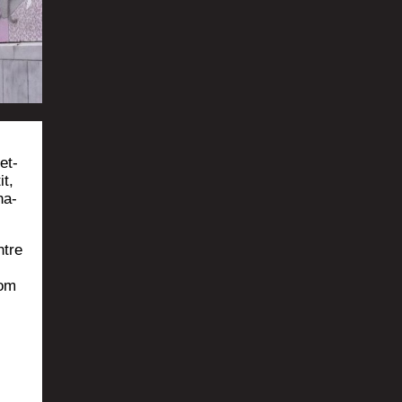
et­
it,
ha­
ntre
nom