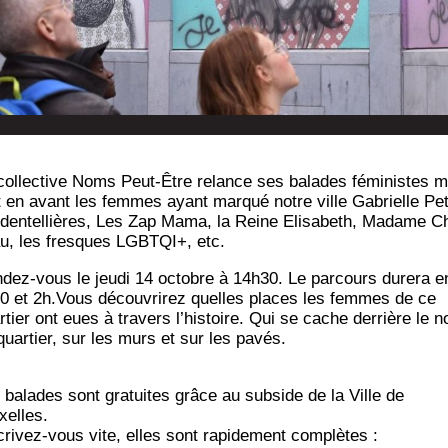
col­lec­tive Noms Peut-Être relance ses balades fémi­nistes m
2070
t en avant les femmes ayant mar­qué notre ville Gabrielle Pet
 den­tel­lières, Les Zap Mama, la Reine Eli­sa­beth, Madame C
u, les fresques LGBTQI+, etc.
­dez-vous le jeu­di 14 octobre à 14h30. Le par­cours dure­ra e
0 et 2h.Vous décou­vri­rez quelles places les femmes de ce
r­tier ont eues à tra­vers l’his­toire. Qui se cache der­rière le 
quar­tier, sur les murs et sur les pavés.
 balades sont gra­tuites grâce au sub­side de la Ville de
xelles.
­cri­vez-vous vite, elles sont rapi­de­ment com­plètes :