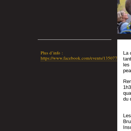
Plus d’in­fo :
La 
https://www.facebook.com/events/13507768547
tan
les
pea
Ren
1h3
qua
du 
Les
Bru
Ins