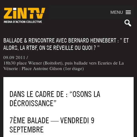
MENU
BALLADE & RENCONTRE AVEC BERNARD HENNEBERT : ” ET
ALORS, LA RTBF, ON SE RÉVEILLE OU QUOI ? ”
09.09 2011 /
18h30 place Wiener (Boitsfort), puis ballade vers Ecuries de La
Vénerie : Place Antoine Gilson (1er étage)
DANS LE CADRE DE : “OSONS LA
DÉCROISSANCE”
7ÈME BALADE — VEN­DRE­DI 9
SEPTEMBRE