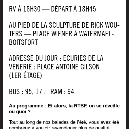
RV À 18H30 — DÉPART À 18H45
AU PIED DE LA SCULP­TURE DE RICK WOU­
TERS — PLACE WIE­NER À WATERMAEL-
BOITSFORT
ADRESSE DU JOUR : ECU­RIES DE LA
VÉNE­RIE : PLACE ANTOINE GIL­SON
(1ER ÉTAGE)
BUS : 95, 17 ; TRAM : 94
Au pro­gramme : Et alors, la RTBF, on se réveille
ou quoi ?
Tout au long de nos balades de l’été, vous avez été
nom­breux à vou­loir reven­di­quer plus de qua­li­té,