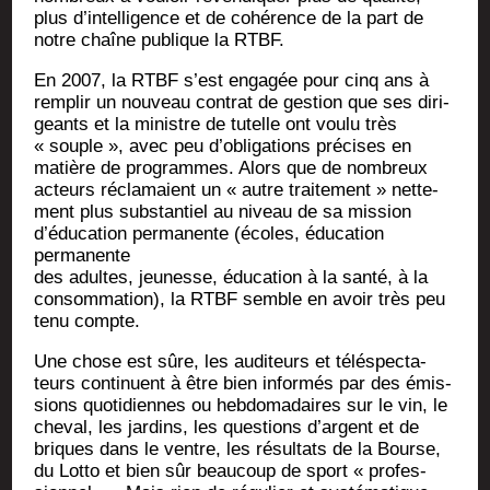
plus d’intelligence et de cohé­rence de la part de
notre chaîne publique la RTBF.
En 2007, la RTBF s’est enga­gée pour cinq ans à
rem­plir un nou­veau contrat de ges­tion que ses diri­
geants et la ministre de tutelle ont vou­lu très
« souple », avec peu d’obligations pré­cises en
matière de pro­grammes. Alors que de nom­breux
acteurs récla­maient un « autre trai­te­ment » net­te­
ment plus sub­stan­tiel au niveau de sa mis­sion
d’éducation per­ma­nente (écoles, édu­ca­tion
permanente
des adultes, jeu­nesse, édu­ca­tion à la san­té, à la
consom­ma­tion), la RTBF semble en avoir très peu
tenu compte.
Une chose est sûre, les audi­teurs et télé­spec­ta­
teurs conti­nuent à être bien infor­més par des émis­
sions quo­ti­diennes ou heb­do­ma­daires sur le vin, le
che­val, les jar­dins, les ques­tions d’argent et de
briques dans le ventre, les résul­tats de la Bourse,
du Lot­to et bien sûr beau­coup de sport « pro­fes­