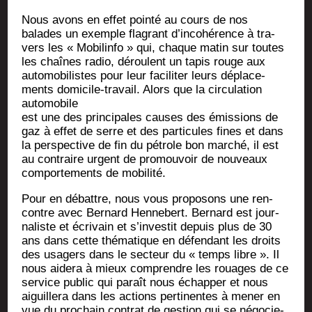
Nous avons en effet poin­té au cours de nos
balades un exemple fla­grant d’incohérence à tra­
vers les « Mobi­lin­fo » qui, chaque matin sur toutes
les chaînes radio, déroulent un tapis rouge aux
auto­mo­bi­listes pour leur faci­li­ter leurs dépla­ce­
ments domi­cile-tra­vail. Alors que la cir­cu­la­tion
automobile
est une des prin­ci­pales causes des émis­sions de
gaz à effet de serre et des par­ti­cules fines et dans
la pers­pec­tive de fin du pétrole bon mar­ché, il est
au contraire urgent de pro­mou­voir de nou­veaux
com­por­te­ments de mobilité.
Pour en débattre, nous vous pro­po­sons une ren­
contre avec Ber­nard Hen­ne­bert. Ber­nard est jour­
na­liste et écri­vain et s’investit depuis plus de 30
ans dans cette thé­ma­tique en défen­dant les droits
des usa­gers dans le sec­teur du « temps libre ». Il
nous aide­ra à mieux com­prendre les rouages de ce
ser­vice public qui paraît nous échap­per et nous
aiguille­ra dans les actions per­ti­nentes à mener en
vue du pro­chain contrat de ges­tion qui se négo­cie­