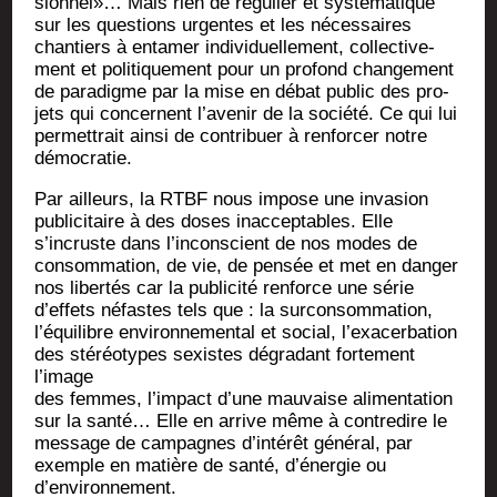
sion­nel»… Mais rien de régu­lier et sys­té­ma­tique
sur les ques­tions urgentes et les néces­saires
chan­tiers à enta­mer indi­vi­duel­le­ment, col­lec­ti­ve­
ment et poli­ti­que­ment pour un pro­fond changement
de para­digme par la mise en débat public des pro­
jets qui concernent l’avenir de la socié­té. Ce qui lui
per­met­trait ain­si de contri­buer à ren­for­cer notre
démocratie.
Par ailleurs, la RTBF nous impose une inva­sion
publi­ci­taire à des doses inac­cep­tables. Elle
s’incruste dans l’inconscient de nos modes de
consom­ma­tion, de vie, de pen­sée et met en dan­ger
nos liber­tés car la publi­ci­té ren­force une série
d’effets néfastes tels que : la sur­con­som­ma­tion,
l’équilibre envi­ron­ne­men­tal et social, l’exacerbation
des sté­réo­types sexistes dégra­dant for­te­ment
l’image
des femmes, l’impact d’une mau­vaise ali­men­ta­tion
sur la san­té… Elle en arrive même à contre­dire le
mes­sage de cam­pagnes d’intérêt géné­ral, par
exemple en matière de san­té, d’énergie ou
d’environnement.