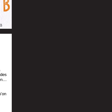
a
 des
ien…
u’on