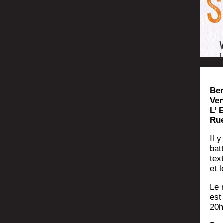
Ber
Ven
L’ 
Rue
Il 
bat­
tex
et 
Le 
est
20h