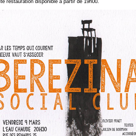
te res­tau­ra­tion dis­po­nible à par­tir de 19h00.