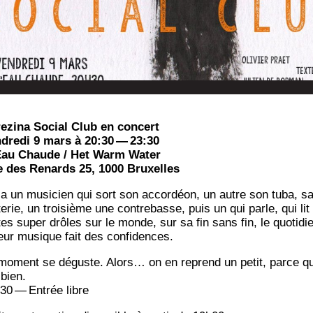
e­zi­na Social Club en concert
­dre­di 9 mars à 20:30 — 23:30
Eau Chaude / Het Warm Water
 des Renards 25, 1000 Bruxelles
y a un musi­cien qui sort son accor­déon, un autre son tuba, s
te­rie, un troi­sième une contre­basse, puis un qui parle, qui lit
tes super drôles sur le monde, sur sa fin sans fin, le quo­ti­d
leur musique fait des confidences.
moment se déguste. Alors… on en reprend un petit, parce q
 bien.
30 — Entrée libre