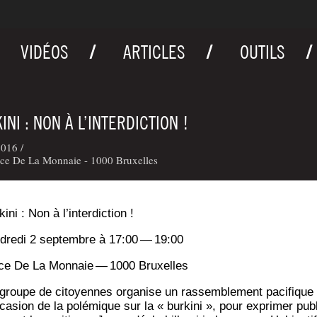
VIDÉOS
ARTICLES
OUTILS
INI : NON À L’INTERDICTION !
016 /
ce De La Monnaie - 1000 Bruxelles
ki­ni : Non à l’interdiction !
­dre­di 2 sep­tembre à 17:00 — 19:00
ce De La Mon­naie — 1000 Bruxelles
groupe de citoyennes orga­nise un ras­sem­ble­ment paci­fique
ccasion de la polé­mique sur la « bur­ki­ni », pour expri­mer publ