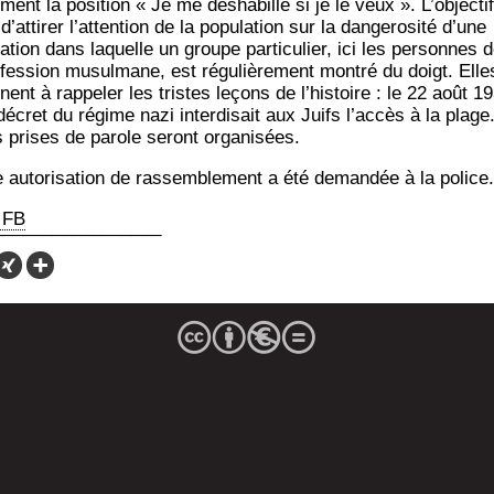
­ment la posi­tion « Je me désha­bille si je le veux ». L’objectif
d’attirer l’attention de la popu­la­tion sur la dan­ge­ro­si­té d’une
a­tion dans laquelle un groupe par­ti­cu­lier, ici les per­sonnes 
fes­sion musul­mane, est régu­liè­re­ment mon­tré du doigt. Elle
nent à rap­pe­ler les tristes leçons de l’histoire : le 22 août 1
décret du régime nazi inter­di­sait aux Juifs l’accès à la plage
 prises de parole seront organisées.
 auto­ri­sa­tion de ras­sem­ble­ment a été deman­dée à la police.
 FB