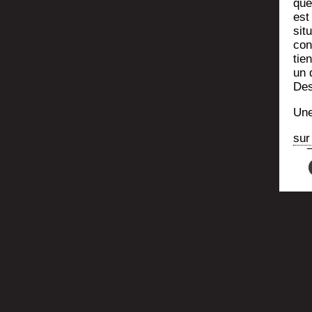
que
est 
situ
con
tien
un 
Des
Une
sur