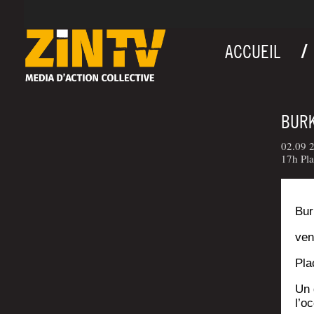
ACCUEIL
BURK
02.09 2
17h Pla
Bur­
ven
Pla
Un 
l’o