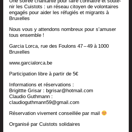
Une soi­rée chan­tante pour faire connaitre et sou­te­
nir les Cuis­tots : un réseau citoyen de volon­taires
enga­gés pour aider les réfu­giés et migrants à
Bruxelles
Nous vous y atten­dons nom­breux pour s’a­mu­ser
tous ensemble !
Gar­cia Lor­ca, rue des Fou­lons 47 – 49 à 1000
Bruxelles
www.garcialorca.be
Par­ti­ci­pa­tion libre à par­tir de 5€
Infor­ma­tions et réservations :
Bri­gittte Gri­sar : bgrisar@hotmail.com
Clau­dio Guth­mann :
claudioguthmann59@gmail.com
Réser­va­tion vive­ment conseillée par mail
Orga­ni­sé par Cuis­tots solidaires