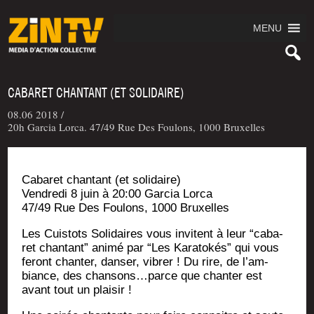
MENU
CABARET CHANTANT (ET SOLIDAIRE)
08.06 2018 /
20h Garcia Lorca. 47/49 Rue Des Foulons, 1000 Bruxelles
Caba­ret chan­tant (et solidaire)
Ven­dre­di 8 juin à 20:00 Gar­cia Lorca
47/49 Rue Des Fou­lons, 1000 Bruxelles
Les Cuis­tots Soli­daires vous invitent à leur “caba­
ret chan­tant” ani­mé par “Les Kara­to­kés” qui vous
feront chan­ter, dan­ser, vibrer ! Du rire, de l’am­
biance, des chansons…parce que chan­ter est
avant tout un plaisir !