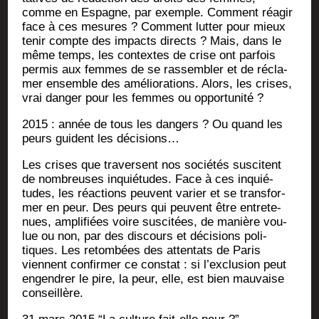
comme en Espagne, par exemple. Com­ment réagir
face à ces mesures ? Com­ment lut­ter pour mieux
tenir compte des impacts directs ? Mais, dans le
même temps, les contextes de crise ont par­fois
per­mis aux femmes de se ras­sem­bler et de récla­
mer ensemble des amé­lio­ra­tions. Alors, les crises,
vrai dan­ger pour les femmes ou opportunité ?
2015 : année de tous les dan­gers ? Ou quand les
peurs guident les décisions…
Les crises que tra­versent nos socié­tés sus­citent
de nom­breuses inquié­tudes. Face à ces inquié­
tudes, les réac­tions peuvent varier et se trans­for­
mer en peur. Des peurs qui peuvent être entre­te­
nues, ampli­fiées voire sus­ci­tées, de manière vou­
lue ou non, par des dis­cours et déci­sions poli­
tiques. Les retom­bées des atten­tats de Paris
viennent confir­mer ce constat : si l’ex­clu­sion peut
engen­drer le pire, la peur, elle, est bien mau­vaise
conseillère.