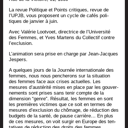
La revue Poli­tique et Points cri­tiques, revue de
l’UP­JB, vous pro­posent un cycle de cafés poli­
tiques de jan­vier à juin.
Avec Valé­rie Loot­voet, direc­trice de l’U­ni­ver­si­té
des Femmes, et Yves Mar­tens du Col­lec­tif contre
l’exclusion.
L’a­ni­ma­tion sera prise en charge par Jean-Jacques
Jespers.
A quelques jours de la Jour­née inter­na­tio­nale des
femmes, nous nous pen­che­rons sur la situa­tion
des femmes face aux crises actuelles. Les
mesures d’aus­té­ri­té mises en place par les gou­ver­
ne­ments sont prises sans tenir compte de la
dimen­sion “genre”. Résul­tat, les femmes en sont
les pre­mières vic­times que ce soit en termes de
mesures d’ex­clu­sion du chô­mage, de réduc­tion des
bud­gets de la san­té, de pause car­rière… En plus
de ces mesures, on voit sur­gir en Europe des ten­
ta­tives de réduc­tion des droits des femmes,