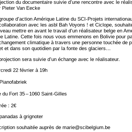
jec­tion du docu­men­taire sui­vie d’une ren­contre avec le réa­li­
r Pie­ter Van Eecke
groupe d’action Amé­rique Latine du SCI-Pro­jets inter­na­tio­na
col­la­bo­ra­tion avec les asbl Bah Voyons ! et Ciclope, sou­hait
­veau mettre en avant le tra­vail d’un réa­li­sa­teur belge en Am
ue Latine. Cette fois nous vous emme­nons en Boli­vie pour par
chan­ge­ment cli­ma­tique à tra­vers une per­sonne tou­chée de p
et et dans son quo­ti­dien par la fonte des glaciers…
pro­jec­tion sera sui­vie d’un échange avec le réalisateur.
­cre­di 22 février à 19h
ia­no­fa­briek
 du Fort 35 – 1060 Saint-Gilles
rée : 2€
a­na­das à grignoter
­crip­tion sou­hai­tée auprès de marie@scibelgium.be