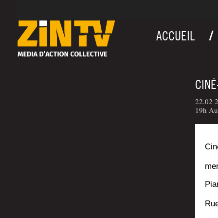
ACCUEIL
CINÉ
22.02 2
19h Au 
Cin
mer
Pia­
Rue