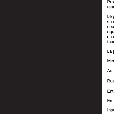
Pro­
teu
Le 
en 
nou
riq
du 
fou
La 
Mer
Au P
Rue
Ent
Emp
Ins