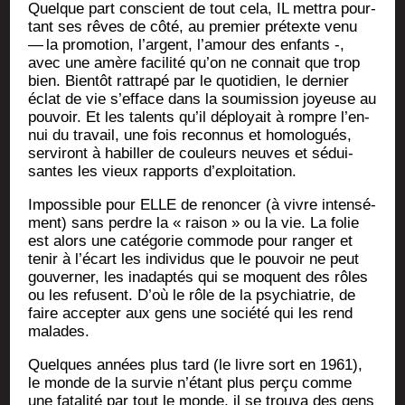
Quelque part conscient de tout cela, IL met­tra pour­
tant ses rêves de côté, au pre­mier pré­texte venu
— la pro­mo­tion, l’argent, l’a­mour des enfants -,
avec une amère faci­li­té qu’on ne connait que trop
bien. Bien­tôt rat­tra­pé par le quo­ti­dien, le der­nier
éclat de vie s’ef­face dans la sou­mis­sion joyeuse au
pou­voir. Et les talents qu’il déployait à rompre l’en­
nui du tra­vail, une fois recon­nus et homo­lo­gués,
ser­vi­ront à habiller de cou­leurs neuves et sédui­
santes les vieux rap­ports d’exploitation.
Impos­sible pour ELLE de renon­cer (à vivre inten­sé­
ment) sans perdre la « rai­son » ou la vie. La folie
est alors une caté­go­rie com­mode pour ran­ger et
tenir à l’é­cart les indi­vi­dus que le pou­voir ne peut
gou­ver­ner, les inadap­tés qui se moquent des rôles
ou les refusent. D’où le rôle de la psy­chia­trie, de
faire accep­ter aux gens une socié­té qui les rend
malades.
Quelques années plus tard (le livre sort en 1961),
le monde de la sur­vie n’é­tant plus per­çu comme
une fata­li­té par tout le monde, il se trou­va des gens