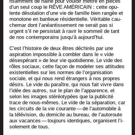
fi­sam­ment de haine pour vou­loir mettre en pièces
d’un seul coup le RÊVE AMÉRICAIN : cette opu­
lente déso­la­tion d’une vie de famille bien ran­gée et
mono­tone en ban­lieue rési­den­tielle. Véri­table cau­
che­mar dont l’a­néan­tis­se­ment ne serait pas si
urgent s’il ne per­sis­tait à ravir le som­meil de tant
de nos contem­po­rains jus­qu’à aujourd’hui.
C’est l’his­toire de deux êtres déchi­rés par une
aspi­ra­tion impos­sible à com­bler dans le « vide
déses­pé­rant » de leur vie quo­ti­dienne. Le vide des
rôles sociaux, cette façon de mode­ler ses atti­tudes
exis­ten­tielles sur les normes de l’or­ga­ni­sa­tion
sociale, et qui nous rend étran­gers à nos propres
dési­rs. Le vide du paraître, qui nous fait vivre dans
l’i­dée des autres, sur le plan de l’ap­pa­rence, et
selon les images sté­réo­ty­pées que la publi­ci­té
trace de nous-mêmes. Le vide de la sépa­ra­tion, car
les cir­cuits de la vie cou­rante — de l’au­to­mo­bile à
la télé­vi­sion, du domi­cile au bureau, de l’au­to­route
aux vacances — tou­jours iden­tiques, orga­nisent l’i­
so­le­ment de tous.