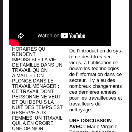
ENSEI­GNANTES OU
AIDES-SOI­GNANTES..
ET PUIS IL Y A EU LES
BAS­CU­LE­MENTS DE
LA VIE ; UN HOMME
QU’ON QUITTE OU
QUI S’EN VA, LES
GOSSES QUI
ATTENDENT, DES
HORAIRES QUI
De l’introduction du sys­
RENDENT
tème des titres ser­
IMPOS­SIBLE LA VIE
vices, à l’utilisation de
DE FAMILLE DANS UN
nou­velles tech­no­lo­gies
TRA­VAIL QU’ON
de l’information dans ce
AIMAIT, ET ON
sec­teur, il y a eu des
PLONGE DANS LE
nom­breux chan­ge­ments
TRA­VAIL MÉNA­GER :
CE TRA­VAIL DONT
ces der­nières années
PER­SONNE NE VEUT
pour les tra­vailleuses et
ET QUI DEPUIS LA
tra­vailleurs du
NUIT DES TEMPS EST
nettoyage.
RÉSER­VÉ AUX
FEMMES. UN TRA­VAIL
UNE DISCUSSION
QUI, À EN CROIRE
AVEC
: Marie Vir­gi­nie
UNE OPI­NION