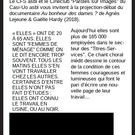
Le CFS asbl et le Ciné­club “Paroles sur Images” du
Casi-Uo asbl vous invitent à la pro­jec­tion-débat du
docu­men­taire
Au bon­heur des dames ?
de Agnès
Lejeune & Gaëlle Har­dy (2018).
Aujourd’hui elles sont
« ELLES » ONT DE 20
plus de 165 000
À 65 ANS. ELLES
employées dans le sec­
SONT “FEMMES DE
teur des “Titres-Ser­
MÉNAGE” COMME ON
vices”. Ce chant cho­ral
LE DIT ENCORE TROP
SOU­VENT. TOUS LES
inédit des­sine le contour
MATINS ELLES S’EN
de la condi­tion de ces
VONT TRA­VAILLER
femmes cou­ra­geuses et
CHEZ LES AUTRES.
lumi­neuses qui font le
CER­TAINES D’ENTRE
pari d’écrire une nou­
ELLES N’ONT PAS
velle page de leur
FAIT D’ÉTUDES :
travail…
ELLES ONT CONNU
LE TRA­VAIL EN
USINE, OU AU NOIR.
D’AUTRES ENCORE
ONT ÉTÉ
VEN­DEUSES,
ÉDU­CA­TRICES,