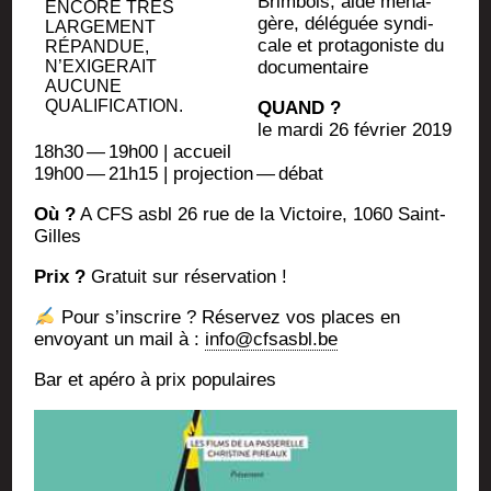
Brim­bois, aide ména­
ENCORE TRÈS
gère, délé­guée syn­di­
LAR­GE­MENT
cale et pro­ta­go­niste du
RÉPAN­DUE,
documentaire
N’EXIGERAIT
AUCUNE
QUALIFICATION.
QUAND ?
le mar­di 26 février 2019
18h30 — 19h00 | accueil
19h00 — 21h15 | pro­jec­tion — débat
Où ?
A CFS asbl 26 rue de la Vic­toire, 1060 Saint-
Gilles
Prix ?
Gra­tuit sur réservation !
Pour s’inscrire ? Réser­vez vos places en
envoyant un mail à :
info@cfsasbl.be
Bar et apé­ro à prix populaires