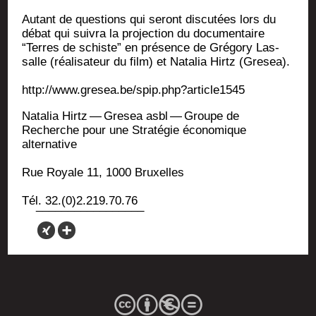
Autant de ques­tions qui seront dis­cu­tées lors du
débat qui sui­vra la pro­jec­tion du docu­men­taire
“Terres de schiste” en pré­sence de Gré­go­ry Las­
salle (réa­li­sa­teur du film) et Nata­lia Hirtz (Gre­sea).
http://www.gresea.be/spip.php?article1545
Nata­lia Hirtz — Gre­sea asbl — Groupe de
Recherche pour une Stra­té­gie éco­no­mique
alternative
Rue Royale 11, 1000 Bruxelles
Tél. 32.(0)2.219.70.76