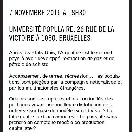
7 NOVEMBRE 2016 À 18H30
UNI­VER­SI­TÉ POPU­LAIRE, 26 RUE DE LA
VIC­TOIRE À 1060, BRUXELLES
Après les États-Unis, l’Argentine est le second
pays à avoir déve­lop­pé l’extraction de gaz et de
pétrole de schiste.
Acca­pa­re­ment de terres, répres­sion,… les popu­la­
tions sont pié­gées par la com­pa­gnie natio­na­li­sée et
par les mul­ti­na­tio­nales étrangères.
Quelles sont les rup­tures et les conti­nui­tés des
poli­tiques visant une meilleure dis­tri­bu­tion de la
richesse sur base du modèle extrac­ti­viste ? La
lutte contre l’extractivisme est-elle pos­sible sans
prendre en compte le modèle de pro­duc­tion
capitaliste ?