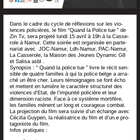
Dans le cadre du cycle de réflexions sur les vio­
lences poli­cières, le film “Quand la Police tue ” de
Zin Tv, sera pro­je­té lun­di 15 avril à 19h à la Cas­se­
role à Namur. Cette soi­rée est orga­ni­sée en par­te­
na­riat avec JOC-Namur, Ldh-Namur, PAC-Namur,
La Cas­se­role, la Mai­son des Jeunes Dyna­mic G8
et Sali­sa asbl .
Synop­sis : ” Quand la police tue ” livre le récit sen­
sible de quatre familles à qui la police belge a arra­
ché un être cher. Leurs témoi­gnages se font écho
et mettent en lumière le carac­tère struc­tu­rel des
vio­lences d’E­tat, de l’im­pu­ni­té poli­cière et leur
dimen­sion raciste. Face à ce sys­tème mor­ti­fère,
les familles mènent un long et cou­ra­geux combat.
La pro­jec­tion du film sera sui­vie d’un échange avec
Céci­lia Guy­pen, la réa­li­sa­trice du film et d’un.e pro­
ta­go­niste du film.
Infos pra­tiques :