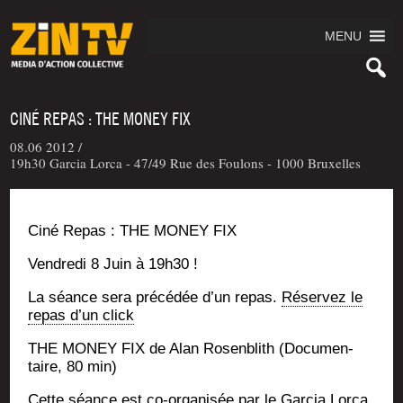
MENU
CINÉ REPAS : THE MONEY FIX
08.06 2012 /
19h30 Garcia Lorca - 47/49 Rue des Foulons - 1000 Bruxelles
Ciné Repas : THE MONEY FIX
Ven­dre­di 8 Juin à 19h30 !
La séance sera pré­cé­dée d’un repas.
Réser­vez le
repas d’un click
THE MONEY FIX de Alan Rosen­blith (Docu­men­
taire, 80 min)
Cette séance est co-orga­ni­sée par le Gar­cia Lor­ca