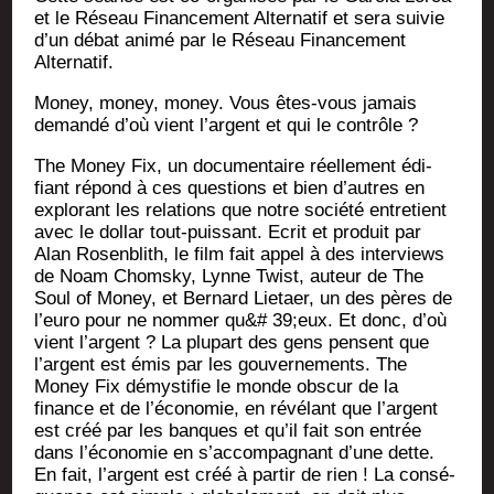
et le Réseau Finan­ce­ment Alter­na­tif et sera sui­vie
d’un débat ani­mé par le Réseau Finan­ce­ment
Alternatif.
Money, money, money. Vous êtes-vous jamais
deman­dé d’où vient l’argent et qui le contrôle ?
The Money Fix, un docu­men­taire réel­le­ment édi­
fiant répond à ces ques­tions et bien d’autres en
explo­rant les rela­tions que notre socié­té entre­tient
avec le dol­lar tout-puis­sant. Ecrit et pro­duit par
Alan Rosen­blith, le film fait appel à des inter­views
de Noam Chom­sky, Lynne Twist, auteur de The
Soul of Money, et Ber­nard Lie­taer, un des pères de
l’eu­ro pour ne nom­mer qu&# 39;eux. Et donc, d’où
vient l’argent ? La plu­part des gens pensent que
l’argent est émis par les gou­ver­ne­ments. The
Money Fix démys­ti­fie le monde obs­cur de la
finance et de l’é­co­no­mie, en révé­lant que l’argent
est créé par les banques et qu’il fait son entrée
dans l’é­co­no­mie en s’ac­com­pa­gnant d’une dette.
En fait, l’argent est créé à par­tir de rien ! La consé­