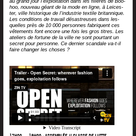
au grand jour l’exploitation dans les filières de Boo­
hoo, nou­veau géant de la mode en ligne, à Lei­ces­
ter, ville his­to­rique de l’industrie tex­tile bri­tan­nique.
Les condi­tions de tra­vail désas­treuses dans les­
quelles près de 10 000 per­sonnes fabriquent ces
vête­ments font encore une fois les gros titres. Les
ate­liers de for­tune de la ville ne sont pour­tant un
secret pour per­sonne. Ce der­nier scan­dale va-t-il
faire chan­ger les choses ?