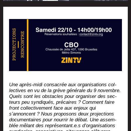
Une après-midi consa­crée aux orga­ni­sa­tions col­
lec­tives en vu de la grève géné­rale du 9 novembre.
Quels sont les obs­tacles pour orga­ni­ser des sec­
teurs peu syn­di­qués, pré­caires ? Com­ment faire
front col­lec­ti­ve­ment face aux enjeux qui
s’annoncent ? Nous pro­po­sons deux pro­jec­tions
docu­men­taires pour nour­rir le débat. Une
assem­
blée mêlant des représentant.e.s d’or­ga­ni­sa­tions