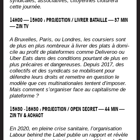
syn­di­cales, asso­cia­tives, citoyennes clô­tu­re­ra
cette journée.
14H00 — 15H00 : PROJECTION / LIVRER BATAILLE — 37 MIN
— ZIN TV
A Bruxelles, Paris, ou Londres, les cour­siers sont
de plus en plus nom­breux à livrer des plats à domi­
cile au pro­fit de pla­te­formes comme Deli­ve­roo ou
Uber Eats dans des condi­tions pour­tant de plus en
plus pré­caires et dan­ge­reuses. Depuis 2017, des
col­lec­tifs et des syn­di­cats se mobi­lisent pour
défendre leurs droits et remettre en ques­tion le
modèle que ces mul­ti­na­tio­nales tentent d’imposer.
Mais com­ment s’organiser face au capi­ta­lisme de
plateforme ?
15H30 ‑16H30 : PROJECTION / OPEN SECRET — 44 MIN —
ZIN TV & ACHACT
En 2020, en pleine crise sani­taire, l’organisation
Labour behind the Label publie un rap­port et révèle