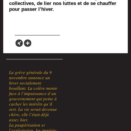
col­lec­tives, de lier nos luttes et de se chauf­fer
pour pas­ser l’hiver.
La grève géné­rale du 9
novembre annonce un
hiver socia­le­ment
bouillant. La colère monte
face à l’impuissance d’un
gou­ver­ne­ment qui peine à
cacher les inté­rêts qu’il
sert. La vie serait deve­nue
chère, elle l’était déjà
assez hier.
La pau­pé­ri­sa­tion et
l’exploitation, les impé­ria­