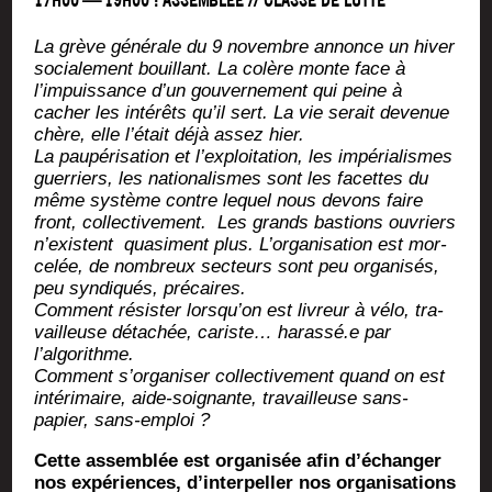
17H00 — 19H00 : ASSEMBLÉE // CLASSE DE LUTTE
La grève géné­rale du 9 novembre annonce un hiver
socia­le­ment bouillant. La colère monte face à
l’impuissance d’un gou­ver­ne­ment qui peine à
cacher les inté­rêts qu’il sert. La vie serait deve­nue
chère, elle l’était déjà assez hier.
La pau­pé­ri­sa­tion et l’exploitation, les impé­ria­lismes
guer­riers, les natio­na­lismes sont les facettes du
même sys­tème
contre lequel nous devons faire
front, col­lec­ti­ve­ment.
Les grands bas­tions ouvriers
n’existent qua­si­ment plus.
L’organisation est mor­
ce­lée, de nom­breux sec­teurs sont peu orga­ni­sés,
peu syn­di­qués, précaires.
Com­ment résis­ter lorsqu’on est livreur à vélo, tra­
vailleuse déta­chée, cariste… harassé.e par
l’algorithme.
Com­ment s’organiser col­lec­ti­ve­ment quand on est
inté­ri­maire, aide-soi­gnante, tra­vailleuse sans-
papier,
sans-emploi ?
Cette assem­blée est orga­ni­sée afin d’échanger
nos expé­riences, d’in­ter­pel­ler nos orga­ni­sa­tions