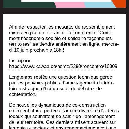
Afin de res­pec­ter les mesures de ras­sem­ble­ment
mises en place en France, la confé­rence “Com­
ment l’é­co­no­mie sociale et soli­daire façonne les
ter­ri­toires” se tien­dra entiè­re­ment en ligne, mer­cre­
di 10 juin pro­chain à 18h !
Ins­crip­tion —
https://www.kawaa.co/home/2380/rencontre/10309
Long­temps res­tée une ques­tion tech­nique gérée
par les pou­voirs publics, l’aménagement du ter­ri­
toire est aujourd’­hui un sujet de débat et de
contestation.
De nou­velles dyna­miques de co-construc­tion
émergent alors, por­tées par une diver­si­té d’acteurs
locaux qui sou­haitent se sai­sir de l’aménagement
de leur ter­ri­toire. Ces der­niers misent sou­vent sur
les enjeux sociaux et envi­ron­ne­men­taux ain­si que