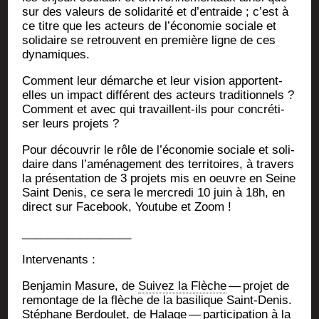
sur des valeurs de soli­da­ri­té et d’entraide ; c’est à
ce titre que les acteurs de l’économie sociale et
soli­daire se retrouvent en pre­mière ligne de ces
dynamiques.
Com­ment leur démarche et leur vision apportent-
elles un impact dif­fé­rent des acteurs tra­di­tion­nels ?
Com­ment et avec qui tra­vaillent-ils pour concré­ti­
ser leurs projets ?
Pour décou­vrir le rôle de l’économie sociale et soli­
daire dans l’aménagement des ter­ri­toires, à tra­vers
la pré­sen­ta­tion de 3 pro­jets mis en oeuvre en Seine
Saint Denis, ce sera le mer­cre­di 10 juin à 18h, en
direct sur Face­book, You­tube et Zoom !
_________________
Inter­ve­nants :
Ben­ja­min Masure, de
Sui­vez la Flèche
— pro­jet de
remon­tage de la flèche de la basi­lique Saint-Denis.
Sté­phane Ber­dou­let, de Halage — par­ti­ci­pa­tion à la