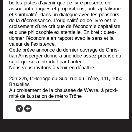
belles pistes d’avenir que ce livre pré­sente en
asso­ciant cri­tiques et pro­po­si­tions, anti­ca­pi­ta­lisme
et spi­ri­tua­li­té, dans un dia­logue avec les pen­seurs
de la décrois­sance. L’originalité de ce livre est le
croi­se­ment d’une cri­tique de l’économie capi­ta­liste
et d’une phi­lo­so­phie exis­ten­tielle. En bref : ques­
tion­ner l’économie en rap­port avec le sens et la
valeur de l’existence.
Cette brève annonce du der­nier ouvrage de Chris­
tian Arns­per­ger don­ne­ra une idée assez pré­cise du
sujet qui sera intro­duit par l’auteur.
Nous vous invi­tons à venir en débattre.
20h-22h, L’Horloge du Sud, rue du Trône, 141, 1050
Bruxelles
Au croi­se­ment de la chaus­sée de Wavre, à proxi­
mi­té de la sta­tion de mé­tro Trône