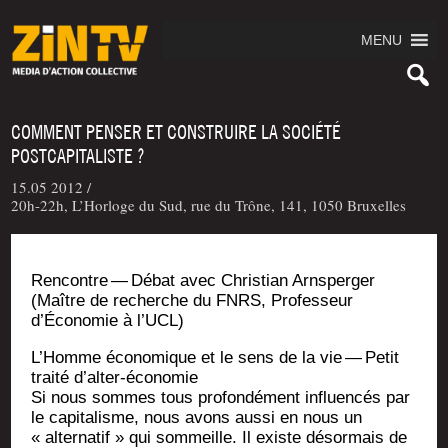
MENU
COMMENT PENSER ET CONSTRUIRE LA SOCIÉTÉ
POSTCAPITALISTE ?
15.05 2012 /
20h-22h, L’Horloge du Sud, rue du Trône, 141, 1050 Bruxelles
Ren­contre — Débat avec Chris­tian Arns­per­ger
(Maître de recherche du FNRS, Pro­fes­seur
d’Économie à l’UCL)
L’Homme éco­no­mique et le sens de la vie — Petit
trai­té d’alter-économie
Si nous sommes tous pro­fon­dé­ment influen­cés par
le capi­ta­lisme, nous avons aus­si en nous un
« alter­na­tif » qui som­meille. Il existe désor­mais de