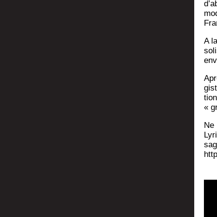
d’a
mod
Fra
A l
sol
env
Apr
gis
tio­
« g
Ne 
Lyr
sag
htt