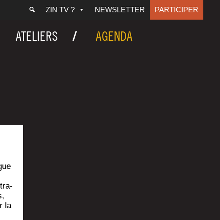
ZIN TV ?
NEWSLETTER
PARTICIPER
ATELIERS
AGENDA
gue
tra­
s,
r la