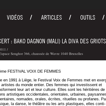
VIDÉOS
ARTICLES
OUTILS
ERT : BAKO DAGNON (MALI) LA DIVA DES GRIOTS
011 /
Espace Senghor 366, chaussée de Wavre 1040 Bruxelles
ième FESTIVAL VOIX DE FEMMES
e en 1991 à Liège, le Fes­ti­val Voix de Femmes met en exer
 artistes du monde entier. Des femmes qui inves­tissent et
s­forment leur art et leur culture. Elles sont les héri­tières de 
ions artis­tiques occi­den­tales, orien­tales, urbaines, pay­sanne
en­taires, nomades, orales, écrites, rituelles ou pro­fanes. Pa
ique, la danse, le théâtre ou les arts plas­tiques, elles conti­