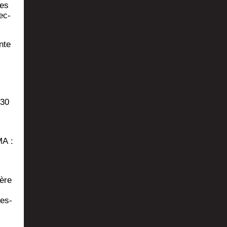
les
rec­
ente
h30
MA :
ière
ces­