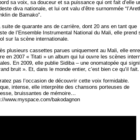
bord sa voix, sa dou­ceur et sa puis­sance qui ont fait d’elle u
este diva natio­nale, et lui ont valu d’être sur­nom­mée “l’Are
nk­lin de Bamako”.
a suite de qua­rante ans de car­rière, dont 20 ans en tant que
iste de l’En­semble Ins­tru­men­tal Natio­nal du Mali, elle prend
ol sur la scène internationale.
ès plu­sieurs cas­settes parues uni­que­ment au Mali, elle enre
tre en 2007 « Tita­ti » un album qui lui ouvre les scènes inter­
nales. En 2009, elle publie Sidi­ba – une ono­ma­to­pée qui signi­
rand bruit ». Et, dans le monde entier, c’est bien ce qu’il fait
ratez pas l’occasion de décou­vrir cette voix for­mi­dable.
ique, intense, elle inter­prète des chan­sons por­teuses de
esse, bruis­santes de mémoire…
p://www.myspace.com/bakodagnon