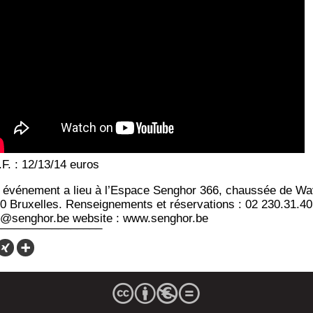
.F. : 12/13/14 euros
 évé­ne­ment a lieu à l’Espace Sen­ghor 366, chaus­sée de W
0 Bruxelles. Ren­sei­gne­ments et réser­va­tions : 02 230.31.40
o@senghor.be web­site : www.senghor.be