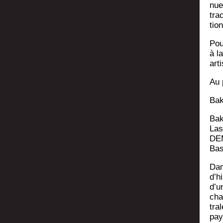
nue
trac
tion
Pou
à la
art
Au 
Bak
Bak
Las
DEM
Ba
Dan
d’h
d’u
cha
tra
pay