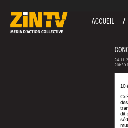
ACCUEIL
CONC
24.11 2
20h30 
10
Cré
des
tran
di­t
séd
mus