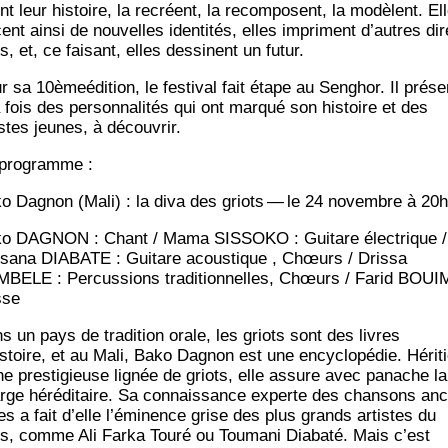
nt leur his­toire, la recréent, la recom­posent, la modèlent. El
ent ain­si de nou­velles iden­ti­tés, elles impriment d’autres di
s, et, ce fai­sant, elles des­sinent un futur.
r sa 10èmeédition, le fes­ti­val fait étape au Sen­ghor. Il pré­s
 fois des per­son­na­li­tés qui ont mar­qué son his­toire et des
istes jeunes, à découvrir.
pro­gramme :
o Dagnon (Mali) : la diva des griots — le 24 novembre à 20
o DAGNON : Chant / Mama SISSOKO : Gui­tare élec­trique /
­sa­na DIABATE : Gui­tare acous­tique , Chœurs / Dris­sa
BELE : Per­cus­sions tra­di­tion­nelles, Chœurs / Farid BOUI
sse
s un pays de tra­di­tion orale, les griots sont des livres
istoire, et au Mali, Bako Dagnon est une ency­clo­pé­die. Héri­t
ne pres­ti­gieuse lignée de griots, elle assure avec panache la
rge héré­di­taire. Sa connais­sance experte des chan­sons an
les a fait d’elle l’éminence grise des plus grands artistes du
s, comme Ali Far­ka Tou­ré ou Tou­ma­ni Dia­ba­té. Mais c’est