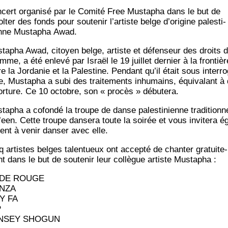
cert orga­ni­sé par le Comi­té Free Mus­ta­pha dans le but de
l­ter des fonds pour sou­te­nir l’ar­tiste belge d’o­ri­gine pales­ti­
nne Mus­ta­pha Awad.
­ta­pha Awad, citoyen belge, artiste et défen­seur des droits 
mme, a été enle­vé par Israël le 19 juillet der­nier à la fron­tièr
e la Jor­da­nie et la Pales­tine. Pen­dant qu’il était sous inter­ro
e, Mus­ta­pha a subi des trai­te­ments inhu­mains, équi­va­lant à
tor­ture. Ce 10 octobre, son « pro­cès » débutera.
ta­pha a cofon­dé la troupe de danse pales­ti­nienne tra­di­tion­n
’een. Cette troupe dan­se­ra toute la soi­rée et vous invi­te­ra é
ment à venir dan­ser avec elle.
q artistes belges talen­tueux ont accep­té de chan­ter gra­tui­te­
t dans le but de sou­te­nir leur col­lègue artiste Mustapha :
DE ROUGE
NZA
Y FA
P
NSEY SHOGUN