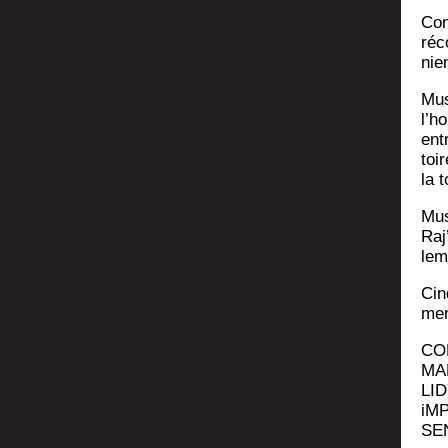
Con
réco
nie
Mus
l’ho
entr
toir
la 
Mus­
Raj
le­
Cin
men
CO
MA
LID
iM
SE