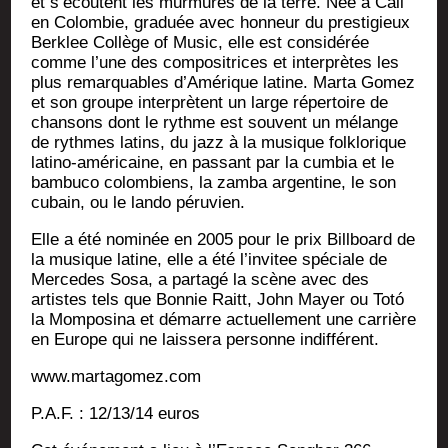
et s’écoutent les mur­mures de la terre. Née à Cali
en Colom­bie, gra­duée avec hon­neur du pres­ti­gieux
Berk­lee Col­lège of Music, elle est consi­dé­rée
comme l’une des com­po­si­trices et inter­prètes les
plus remar­quables d’A­mé­rique latine. Mar­ta Gomez
et son groupe inter­prètent un large réper­toire de
chan­sons dont le rythme est sou­vent un mélange
de rythmes latins, du jazz à la musique folk­lo­rique
lati­no-amé­ri­caine, en pas­sant par la cum­bia et le
bam­bu­co colom­biens, la zam­ba argen­tine, le son
cubain, ou le lan­do péruvien.
Elle a été nomi­née en 2005 pour le prix Bill­board de
la musique latine, elle a été l’invitee spé­ciale de
Mer­cedes Sosa, a par­ta­gé la scène avec des
artistes tels que Bon­nie Raitt, John Mayer ou Totó
la Mom­po­si­na et démarre actuel­le­ment une car­rière
en Europe qui ne lais­se­ra per­sonne indifférent.
www.martagomez.com
P.A.F. : 12/13/14 euros