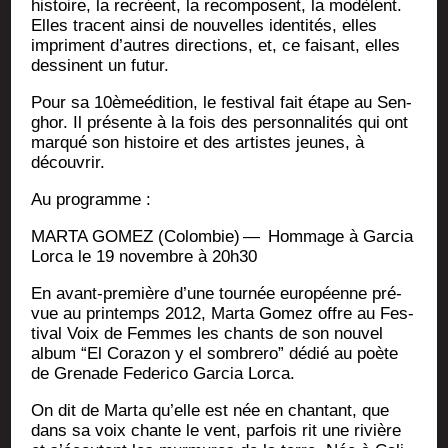
his­toire, la recréent, la recom­posent, la modèlent.
Elles tracent ain­si de nou­velles iden­ti­tés, elles
impriment d’autres direc­tions, et, ce fai­sant, elles
des­sinent un futur.
Pour sa 10èmeédition, le fes­ti­val fait étape au Sen­
ghor. Il pré­sente à la fois des per­son­na­li­tés qui ont
mar­qué son his­toire et des artistes jeunes, à
découvrir.
Au pro­gramme :
MARTA GOMEZ (Colom­bie) — Hom­mage à Gar­cia
Lor­ca le 19 novembre à 20h30
En avant-pre­mière d’une tour­née euro­péenne pré­
vue au prin­temps 2012, Mar­ta Gomez offre au Fes­
ti­val Voix de Femmes les chants de son nou­vel
album “El Cora­zon y el som­bre­ro” dédié au poète
de Gre­nade Fede­ri­co Gar­cia Lorca.
On dit de Mar­ta qu’elle est née en chan­tant, que
dans sa voix chante le vent, par­fois rit une rivière