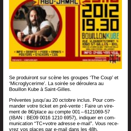
Se pro­dui­ront sur scène les groupes ‘The Coup’ et
‘Micro­gly­ce­rime’. La soi­rée se dérou­le­ra au
Bouillon Kube à Saint-Gilles.
Pré­ventes jusqu’au 20 octobre inclus. Pour com­
man­der votre ticket en pré-vente : Faire un vire­
ment de 8€/place au compte 001 – 6121069-57
(IBAN : BE09 0016 1210 6957), indi­quer en com­
mu­ni­ca­tion “TC+votre adresse e‑mail”. Vous rece­
vrez vos places par e‑mail dans les 48h.