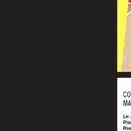
CO
MA
Le 
Pia
Rue