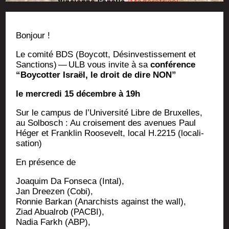
Bonjour !
Le comi­té BDS (Boy­cott, Dés­in­ves­tis­se­ment et
Sanc­tions) — ULB vous invite à sa
confé­rence
“Boy­cot­ter Israël, le droit de dire NON”
le mer­cre­di 15 décembre à 19h
Sur le cam­pus de l’U­ni­ver­si­té Libre de Bruxelles,
au Sol­bosch : Au croi­se­ment des ave­nues Paul
Héger et Frank­lin Roo­se­velt, local H.2215 (loca­li­
sa­tion)
En pré­sence de
Joa­quim Da Fon­se­ca (Intal),
Jan Dree­zen (Cobi),
Ron­nie Bar­kan (Anar­chists against the wall),
Ziad Abual­rob (PACBI),
Nadia Farkh (ABP),