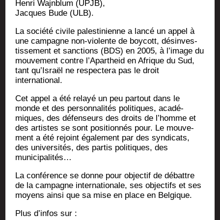
Hen­ri Wajn­blum (UPJB),
Jacques Bude (ULB).
La socié­té civile pales­ti­nienne a lan­cé un appel à
une cam­pagne non-vio­lente de boy­cott, dés­in­ves­
tis­se­ment et sanc­tions (BDS) en 2005, à l’i­mage du
mou­ve­ment contre l’Apartheid en Afrique du Sud,
tant qu’Israël ne res­pec­te­ra pas le droit
international.
Cet appel a été relayé un peu par­tout dans le
monde et des per­son­na­li­tés poli­tiques, aca­dé­
miques, des défen­seurs des droits de l’homme et
des artistes se sont posi­tion­nés pour. Le mou­ve­
ment a été rejoint éga­le­ment par des syn­di­cats,
des uni­ver­si­tés, des par­tis poli­tiques, des
municipalités…
La confé­rence se donne pour objec­tif de débattre
de la cam­pagne inter­na­tio­nale, ses objec­tifs et ses
moyens ain­si que sa mise en place en Belgique.
Plus d’in­fos sur :