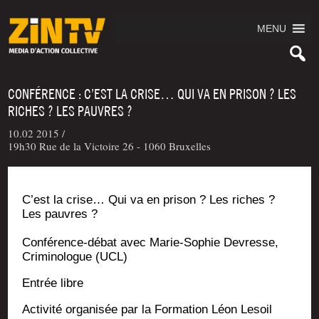
MENU
CONFÉRENCE : C’EST LA CRISE… QUI VA EN PRISON ? LES
RICHES ? LES PAUVRES ?
10.02 2015 /
19h30 Rue de la Victoire 26 - 1060 Bruxelles
C’est la crise… Qui va en pri­son ? Les riches ?
Les pauvres ?
Confé­rence-débat avec Marie-Sophie Devresse,
Cri­mi­no­logue (UCL)
Entrée libre
Acti­vi­té orga­ni­sée par la For­ma­tion Léon Lesoil