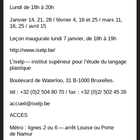
Lun­di de 18h à 20h
Jan­vier 14, 21, 28 / février 4, 18 et 25 / mars 11,
18, 25 / avril 15
Leçon inau­gu­rale lun­di 7 jan­vier, de 18h à 19h
http://www.iselp.be/
L’iselp — ins­ti­tut supé­rieur pour l’étude du lan­gage
plastique
Bou­le­vard de Water­loo, 31 B‑1000 Bruxelles.
tél : +32 (0)2 504 80 70 / fax : +32 (0)2/ 502 45 26
accueil@iselp.be
ACCES
Métro : lignes 2 ou 6 — arrêt Louise ou Porte
de Namur