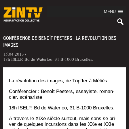
MENU
CONFÉRENCE DE BENOÎT PEETERS : LA RÉVOLUTION DES
IMAGES
15.04 2013 /
18h ISELP, Bd de Waterloo, 31 B-1000 Bruxelles.
La révo­lu­tion des images, de Töpf­fer à Méliès
Confé­ren­cier : Benoît Pee­ters, essayiste, roman­
cier, scénariste
18h ISELP, Bd de Water­loo, 31 B‑1000 Bruxelles.
À tra­vers le XIXe siècle sur­tout, mais sans se pri­
ver de quelques incur­sions dans les XXe et XXIe