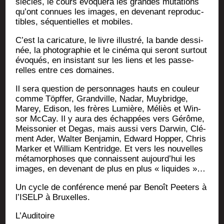
siècles, le cours évo­que­ra les grandes muta­tions
qu’ont connues les images, en deve­nant repro­duc­
tibles, séquen­tielles et mobiles.
C’est la cari­ca­ture, le livre illus­tré, la bande des­si­
née, la pho­to­gra­phie et le ciné­ma qui seront sur­tout
évo­qués, en insis­tant sur les liens et les pas­se­
relles entre ces domaines.
Il sera ques­tion de per­son­nages hauts en cou­leur
comme Töpf­fer, Grand­ville, Nadar, Muy­bridge,
Marey, Edi­son, les frères Lumière, Méliès et Win­
sor McCay. Il y aura des échap­pées vers Gérôme,
Meis­so­nier et Degas, mais aus­si vers Dar­win, Clé­
ment Ader, Wal­ter Ben­ja­min, Edward Hop­per, Chris
Mar­ker et William Ken­tridge. Et vers les nou­velles
méta­mor­phoses que connaissent aujourd’­hui les
images, en deve­nant de plus en plus « liquides »…
Un cycle de confé­rence mené par Benoît Pee­ters à
l’I­SELP à Bruxelles.
L’Au­di­toire