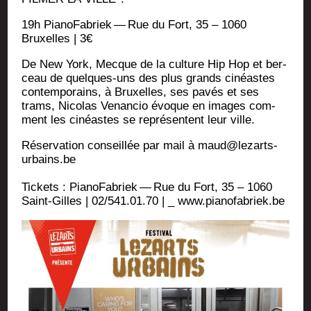
19h Pia­no­Fa­briek — Rue du Fort, 35 – 1060
Bruxelles | 3€
De New York, Mecque de la culture Hip Hop et ber­
ceau de quelques-uns des plus grands cinéastes
contem­po­rains, à Bruxelles, ses pavés et ses
trams, Nico­las Venan­cio évoque en images com­
ment les cinéastes se repré­sentent leur ville.
Réser­va­tion conseillée par mail à maud@lezarts-
urbains.be
Tickets : Pia­no­Fa­briek — Rue du Fort, 35 – 1060
Saint-Gilles | 02/541.01.70 | _ www.pianofabriek.be