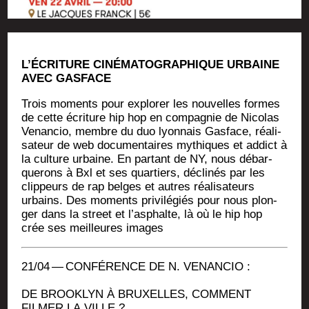
L’ÉCRITURE CINÉMATOGRAPHIQUE URBAINE
AVEC GASFACE
Trois moments pour explo­rer les nou­velles formes
de cette écri­ture hip hop en com­pa­gnie de Nico­las
Venan­cio, membre du duo lyon­nais Gas­face, réa­li­
sa­teur de web docu­men­taires mythiques et addict à
la culture urbaine. En par­tant de NY, nous débar­
que­rons à Bxl et ses quar­tiers, décli­nés par les
clip­peurs de rap belges et autres réa­li­sa­teurs
urbains. Des moments pri­vi­lé­giés pour nous plon­
ger dans la street et l’asphalte, là où le hip hop
crée ses meilleures images
21/04 — CONFÉRENCE DE N. VENANCIO :
DE BROOKLYN À BRUXELLES, COMMENT
FILMER LA VILLE ?