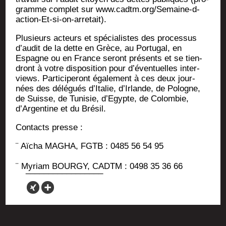
gramme com­plet sur www.cadtm.org/Semaine-d-
action-Et-si-on-arretait).
Plu­sieurs acteurs et spé­cia­listes des pro­ces­sus
d’audit de la dette en Grèce, au Por­tu­gal, en
Espagne ou en France seront pré­sents et se tien­
dront à votre dis­po­si­tion pour d’éventuelles inter­
views. Par­ti­ci­pe­ront éga­le­ment à ces deux jour­
nées des délé­gués d’Italie, d’Irlande, de Pologne,
de Suisse, de Tuni­sie, d’Egypte, de Colom­bie,
d’Argentine et du Brésil.
Contacts presse :
¨ Aïcha MAGHA, FGTB : 0485 56 54 95
¨ Myriam BOURGY, CADTM : 0498 35 36 66