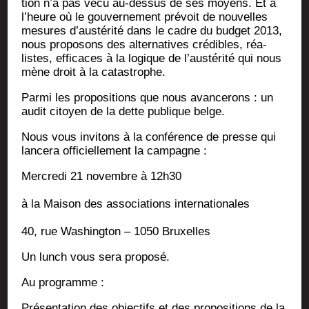
tion n’a pas vécu au-des­sus de ses moyens. Et à
l’heure où le gou­ver­ne­ment pré­voit de nou­velles
mesures d’austérité dans le cadre du bud­get 2013,
nous pro­po­sons des alter­na­tives cré­dibles, réa­
listes, effi­caces à la logique de l’austérité qui nous
mène droit à la catastrophe.
Par­mi les pro­po­si­tions que nous avan­ce­rons : un
audit citoyen de la dette publique belge.
Nous vous invi­tons à la confé­rence de presse qui
lan­ce­ra offi­ciel­le­ment la campagne :
Mer­cre­di 21 novembre à 12h30
à la Mai­son des asso­cia­tions internationales
40, rue Washing­ton – 1050 Bruxelles
Un lunch vous sera proposé.
Au pro­gramme :
Pré­sen­ta­tion des objec­tifs et des pro­po­si­tions de la