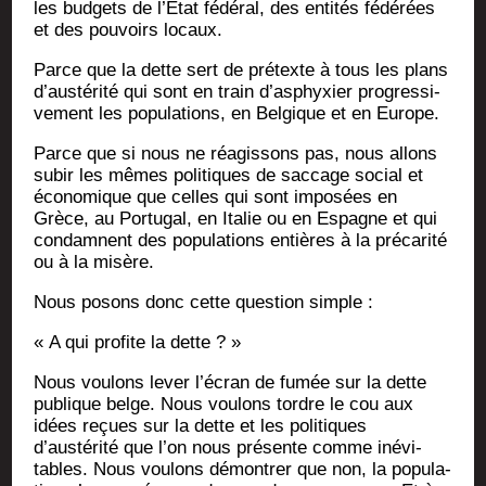
les bud­gets de l’Etat fédé­ral, des enti­tés fédé­rées
et des pou­voirs locaux.
Parce que la dette sert de pré­texte à tous les plans
d’austérité qui sont en train d’asphyxier pro­gres­si­
ve­ment les popu­la­tions, en Bel­gique et en Europe.
Parce que si nous ne réagis­sons pas, nous allons
subir les mêmes poli­tiques de sac­cage social et
éco­no­mique que celles qui sont impo­sées en
Grèce, au Por­tu­gal, en Ita­lie ou en Espagne et qui
condamnent des popu­la­tions entières à la pré­ca­ri­té
ou à la misère.
Nous posons donc cette ques­tion simple :
« A qui pro­fite la dette ? »
Nous vou­lons lever l’écran de fumée sur la dette
publique belge. Nous vou­lons tordre le cou aux
idées reçues sur la dette et les poli­tiques
d’austérité que l’on nous pré­sente comme inévi­
tables. Nous vou­lons démon­trer que non, la popu­la­