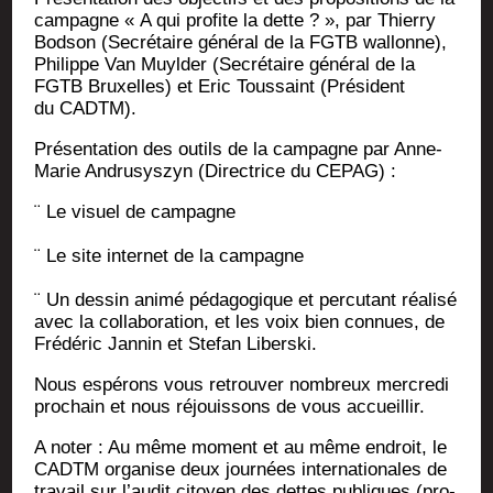
cam­pagne « A qui pro­fite la dette ? », par Thier­ry
Bod­son (Secré­taire géné­ral de la FGTB wal­lonne),
Phi­lippe Van Muyl­der (Secré­taire géné­ral de la
FGTB Bruxelles) et Eric Tous­saint (Pré­sident
du CADTM).
Pré­sen­ta­tion des outils de la cam­pagne par Anne-
Marie Andru­sys­zyn (Direc­trice du CEPAG) :
¨ Le visuel de campagne
¨ Le site inter­net de la campagne
¨ Un des­sin ani­mé péda­go­gique et per­cu­tant réa­li­sé
avec la col­la­bo­ra­tion, et les voix bien connues, de
Fré­dé­ric Jan­nin et Ste­fan Liberski.
Nous espé­rons vous retrou­ver nom­breux mer­cre­di
pro­chain et nous réjouis­sons de vous accueillir.
A noter : Au même moment et au même endroit, le
CADTM orga­nise deux jour­nées inter­na­tio­nales de
tra­vail sur l’audit citoyen des dettes publiques (pro­