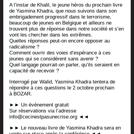
A l’ins­tar de Kha­lil, le jeune héros du pro­chain livre
de Yas­mi­na Kha­dra, que nous sui­vons dans son
embri­ga­de­ment pro­gres­sif dans le ter­ro­risme,
beau­coup de jeunes en Bel­gique et ailleurs ne
trouvent plus de réponse dans notre socié­té et s’en
vont les cher­cher dans les extrêmes.
Quelles réponses peut-on encore oppo­ser au
radicalisme ?
Com­ment ouvrir des voies d’es­pé­rance à ces
jeunes qui se consi­dèrent sans avenir ?
Quel lan­gage pour­rait-on par­ler, qu’ils seraient en
capa­ci­té de recevoir ?
Inter­ro­gé par Walid, Yas­mi­na Kha­dra ten­te­ra de
répondre à ces ques­tions le 2 octobre pro­chain
à BOZAR.
►► Un évé­ne­ment gratuit
Sur réser­va­tions via l’a­dresse
info@cecinestpasunecrise.org ◄◄
►► Le nou­veau livre de Yas­mi­na Kha­dra sera en
vente sur place après la conférénce ◄◄