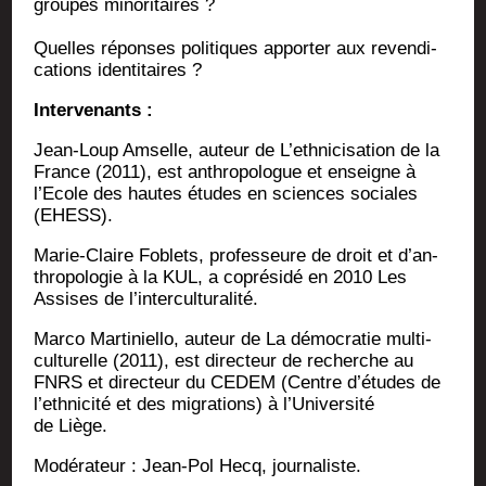
groupes minoritaires ?
Quelles réponses poli­tiques appor­ter aux reven­di­
ca­tions identitaires ?
Inter­ve­nants :
Jean-Loup Amselle, auteur de L’ethnicisation de la
France (2011), est anthro­po­logue et enseigne à
l’Ecole des hautes études en sciences sociales
(EHESS).
Marie-Claire Foblets, pro­fes­seure de droit et d’an­
thro­po­lo­gie à la KUL, a copré­si­dé en 2010 Les
Assises de l’interculturalité.
Mar­co Mar­ti­niel­lo, auteur de La démo­cra­tie mul­ti­
cul­tu­relle (2011), est direc­teur de recherche au
FNRS et direc­teur du CEDEM (Centre d’études de
l’ethnicité et des migra­tions) à l’Université
de Liège.
Modé­ra­teur : Jean-Pol Hecq, journaliste.