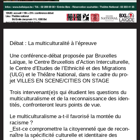
Débat : La mul­ti­cul­tu­ra­li­té à l’épreuve
Une confé­rence-débat pro­po­sée par Bruxelles
Laïque, le Centre Bruxel­lois d’Ac­tion Inter­cul­tu­relle,
le Centre d’E­tudes de l’Eth­ni­ci­té et des Migra­tions
(ULG) et le Théâtre Natio­nal, dans le cadre du pro­
jet VILLES EN SCENE/CITIES ON STAGE
Trois intervenant(e)s qui étu­dient les ques­tions du
mul­ti­cul­tu­ra­lisme et de la recon­nais­sance des iden­
ti­tés, confron­te­ront leurs points de vue.
Le mul­ti­cul­tu­ra­lisme a‑t-il favo­ri­sé la mon­tée du
racisme ?
_Est-ce com­pro­mettre la citoyen­ne­té que de recon­
naître la spé­ci­fi­ci­té cultu­relle et iden­ti­taire des