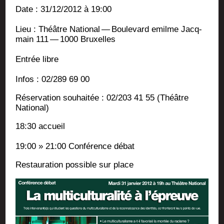
Date : 31/12/2012 à 19:00
Lieu : Théâtre Natio­nal — Bou­le­vard emilme Jac­q­
main 111 — 1000 Bruxelles
Entrée libre
Infos : 02/289 69 00
Réser­va­tion sou­hai­tée : 02/203 41 55 (Théâtre
National)
18:30 accueil
19:00 » 21:00 Confé­rence débat
Res­tau­ra­tion pos­sible sur place