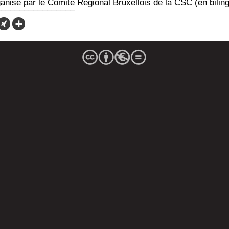
a­ni­sé par le Comi­té Régio­nal Bruxel­lois de la CSC (en bilin