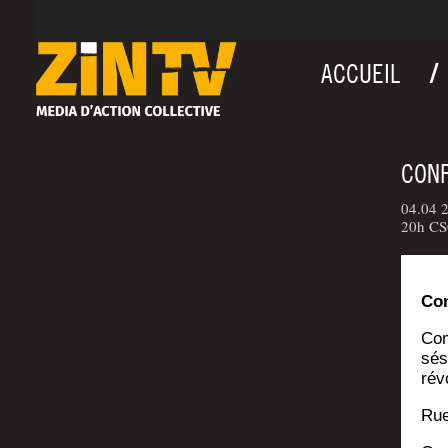
ACCUEIL
CONF
04.04 2
20h CSC
Con
Com
sés
rév
Rue