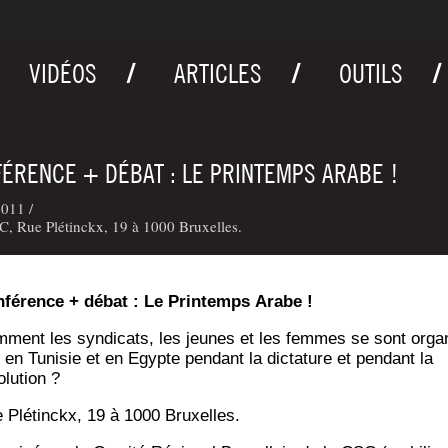
VIDÉOS
ARTICLES
OUTILS
ÉRENCE + DÉBAT : LE PRINTEMPS ARABE !
011 /
, Rue Plétinckx, 19 à 1000 Bruxelles.
fé­rence + débat : Le Prin­temps Arabe !
­ment les syn­di­cats, les jeunes et les femmes se sont orga­
 en Tuni­sie et en Egypte pen­dant la dic­ta­ture et pen­dant la
olution ?
 Plé­tin­ckx, 19 à 1000 Bruxelles.