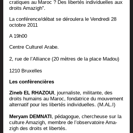
cra­tiques au Maroc ? Des liber­tés indi­vi­duelles aux
droits Amazigh”.
La conférence/débat se dérou­le­ra le Ven­dre­di 28
octobre 2011
A 19h00
Centre Cultu­rel Arabe.
2, rue de l’Alliance (20 mètres de la place Madou)
1210 Bruxelles
Les confèrencières
Zineb EL RHAZOUI
, jour­na­liste, mili­tante, des
droits humains au Maroc, fon­da­trice du mou­ve­ment
alter­na­tif pour les liber­tés indi­vi­duelles. (M.AL.I)
Meryam DEMNATI
, péda­gogue, cher­cheuse sur la
culture Ama­zigh, membre de l’observatoire Ama­
zigh des droits et libertés.