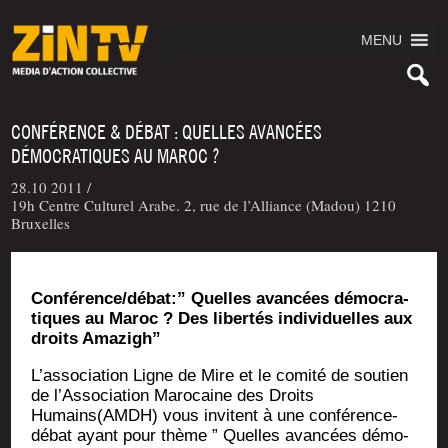
MENU
CONFÉRENCE & DÉBAT : QUELLES AVANCÉES
DÉMOCRATIQUES AU MAROC ?
28.10 2011 /
19h Centre Culturel Arabe. 2, rue de l’Alliance (Madou) 1210
Bruxelles
Conférence/débat:” Quelles avan­cées démo­cra­
tiques au Maroc ? Des liber­tés indi­vi­duelles aux
droits Amazigh”
L’association Ligne de Mire et le comi­té de sou­tien
de l’Association Maro­caine des Droits
Humains(AMDH) vous invitent à une confé­rence-
débat ayant pour thème ” Quelles avan­cées démo­