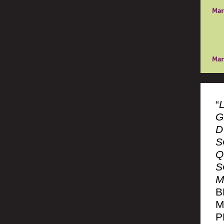
“
G
D
S
Q
S
M
B
M
P