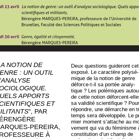
LA NOTION DE
Deux ques­tions gui­de­ront cet
ENRE : UN OUTIL
expo­sé. Le carac­tère poly­sé­
mique de la notion de genre
’A­NA­LYSE
déforce-t-il sa por­tée ana­ly­
OCIO­LO­GIQUE.
tique ? Les polé­miques autou
UELS APPORTS
de cette notion déforcent-elle
CIEN­TI­FIQUES ET
sa vali­di­té scien­ti­fique ? Pou
répondre, une démarche en t
ILI­TANTS
”, PAR
temps sera déve­lop­pée. Le p
ÉREN­GÈRE
mier moment s’at­tache au m
ARQUES-PER­EI­RA,
ve­ment qui va du fémi­nisme 
RO­FES­SEURE À
consti­tu­tion d’un champ de