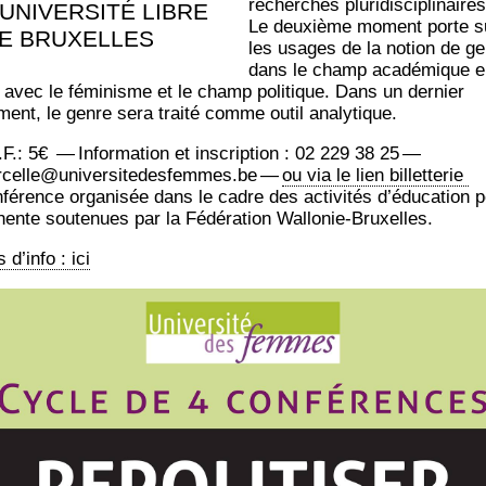
recherches plu­ri­dis­ci­pli­naires
’UNIVERSITÉ LIBRE
Le deuxième moment porte s
E BRUXELLES
les usages de la notion de g
dans le champ aca­dé­mique 
n avec le fémi­nisme et le champ poli­tique. Dans un der­nier
ent, le genre sera trai­té comme outil analytique.
.F.: 5€ — Infor­ma­tion et ins­crip­tion : 02 229 38 25 —
celle@universitedesfemmes.be —
ou via le lien billetterie
é­rence orga­ni­sée dans le cadre des acti­vi­tés d’é­du­ca­tion p
nente sou­te­nues par la Fédé­ra­tion Wallonie-Bruxelles.
 d’in­fo : ici