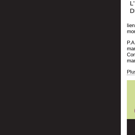
L
D
lie
mom
P.A
mar
Conf
ma­
Plus