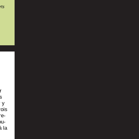
r
s
r y
rois
re­
ou­
à la