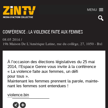
MENU
CONFÉRENCE : LA VIOLENCE FAITE AUX FEMMES
08.05 2014 /
19h Maison De L'Amérique Latine, rue du collège, 27, 1050 - Bxl
À l’oc­ca­sion des élec­tions légis­la­tives du 25 mai
2014, l’Es­pace Genre vous invite à la confé­rence
« La vio­lence faite aux femmes, un défi
pour tous ».
Main­te­nant les femmes prennent la parole, main­te­
nant les femmes sont entendues !
violence.bin