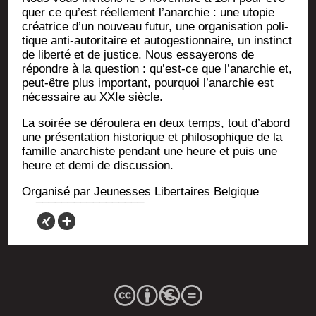
quer ce qu’est réel­le­ment l’a­nar­chie : une uto­pie
créa­trice d’un nou­veau futur, une orga­ni­sa­tion poli­
tique anti-auto­ri­taire et auto­ges­tion­naire, un ins­tinct
de liber­té et de jus­tice. Nous essaye­rons de
répondre à la ques­tion : qu’est-ce que l’a­nar­chie et,
peut-être plus impor­tant, pour­quoi l’a­nar­chie est
néces­saire au XXIe siècle.
La soi­rée se dérou­le­ra en deux temps, tout d’a­bord
une pré­sen­ta­tion his­to­rique et phi­lo­so­phique de la
famille anar­chiste pen­dant une heure et puis une
heure et demi de discussion.
Orga­ni­sé par Jeu­nesses Liber­taires Belgique