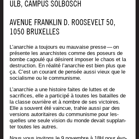
ULB, CAM­PUS SOLBOSCH
AVE­NUE FRANK­LIN D. ROO­SE­VELT 50,
1050 BRUXELLES
L’a­nar­chie a tou­jours eu mau­vaise presse — on
pré­sente les anar­chistes comme des poseurs de
bombe cagou­lé qui dési­rent impo­ser le chaos et la
des­truc­tion. En réa­li­té l’a­nar­chie est bien plus que
ça. C’est un cou­rant de pen­sée aus­si vieux que le
socia­lisme ou le communisme.
L’a­nar­chie a une his­toire faites de luttes et de
sacri­fices, elle a par­ti­ci­pé à toutes les batailles de
la classe ouvrière et à nombre de ses vic­toires.
Elle a sou­vent été vain­cue, tra­hie aus­si par des
ver­sions auto­ri­taires du com­mu­nisme pour les­
quelles une seule vision du monde devait sup­plan­
ter toutes les autres.
Nous vous invi­tons le 9 novembre à 18H pour évo­