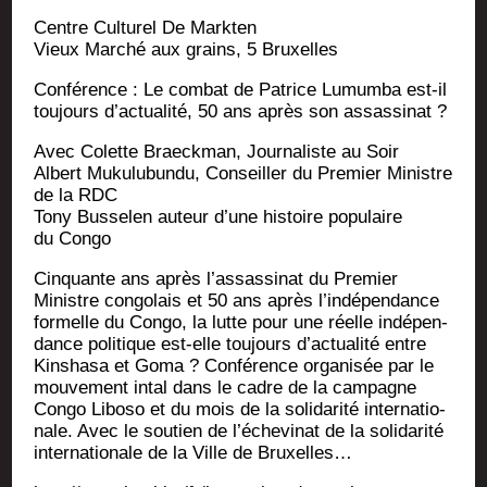
Centre Cultu­rel De Markten
Vieux Mar­ché aux grains, 5 Bruxelles
Confé­rence : Le com­bat de Patrice Lumum­ba est-il
tou­jours d’actualité, 50 ans après son assassinat ?
Avec Colette Brae­ck­man, Jour­na­liste au Soir
Albert Muku­lu­bun­du, Conseiller du Pre­mier Ministre
de la RDC
Tony Bus­se­len auteur d’une his­toire popu­laire
du Congo
Cin­quante ans après l’assassinat du Pre­mier
Ministre congo­lais et 50 ans après l’indépendance
for­melle du Congo, la lutte pour une réelle indé­pen­
dance poli­tique est-elle tou­jours d’actualité entre
Kin­sha­sa et Goma ? Confé­rence orga­ni­sée par le
mou­ve­ment intal dans le cadre de la cam­pagne
Congo Libo­so et du mois de la soli­da­ri­té inter­na­tio­
nale. Avec le sou­tien de l’é­che­vi­nat de la soli­da­ri­té
inter­na­tio­nale de la Ville de Bruxelles…