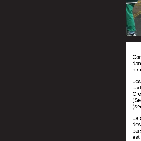
Con
dan
nir
Les
par­
Cre
(Se
(se
La c
des 
per­
est 