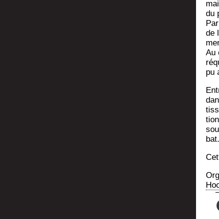
mai
du 
Par
de 
men
Au 
réqu
pu 
Entr
dan
tis­
tio
sour
bat
Cet
Org
Hoo