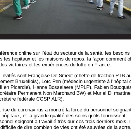
fé­rence online sur l’é­tat du sec­teur de la san­té, les besoins
s les hopi­taux et les mai­sons de repos, la façon com­ment o
 des vic­toires et les expé­riences de lutte en France.
 invi­tés sont Fran­çoise De Smedt (cheffe de frac­tion PTB a
le­ment Bruxel­lois), Loïc Pen (méde­cin urgen­tiste à l’hô­pi­tal 
il en Picar­die), Hanne Bos­se­laere (MPLP), Fabien Bouc­qué
cré­taire Per­ma­nent Non Mar­chand BW) et Muriel Di mar­ti­nel­
cré­taire fédé­rale CGSP ALR).
rise du coro­na­vi­rus a mon­tré la force du per­son­nel soi­gnan
hôpi­taux, et la grande qua­li­té des soins qu’ils four­nissent. 
son­nel soi­gnant a tra­vaillé très dur ces trois der­niers mois. I
dif­fi­cile de dire com­bien de vies ont été sau­vées de la sorte