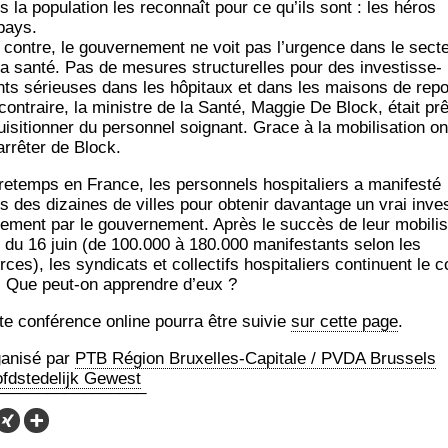
s la popu­la­tion les recon­naît pour ce qu’ils sont : les héros
pays.
 contre, le gou­ver­ne­ment ne voit pas l’ur­gence dans le sec­t
la san­té. Pas de mesures struc­tu­relles pour des inves­tis­se­
ts sérieuses dans les hôpi­taux et dans les mai­sons de repo
contraire, la ministre de la San­té, Mag­gie De Block, était prê
i­si­tion­ner du per­son­nel soi­gnant. Grace à la mobi­li­sa­tion o
arrê­ter de Block.
e­temps en France, les per­son­nels hos­pi­ta­liers a mani­fes­té
s des dizaines de villes pour obte­nir davan­tage un vrai inve
se­ment par le gou­ver­ne­ment. Après le suc­cès de leur mobi­li­
n du 16 juin (de 100.000 à 180.000 mani­fes­tants selon les
ces), les syn­di­cats et col­lec­tifs hos­pi­ta­liers conti­nuent le 
. Que peut-on apprendre d’eux ?
te confé­rence online pour­ra être sui­vie
sur cette page
.
a­ni­sé par
PTB Région Bruxelles-Capi­tale / PVDA Brus­sels
fd­ste­de­lijk Gewest