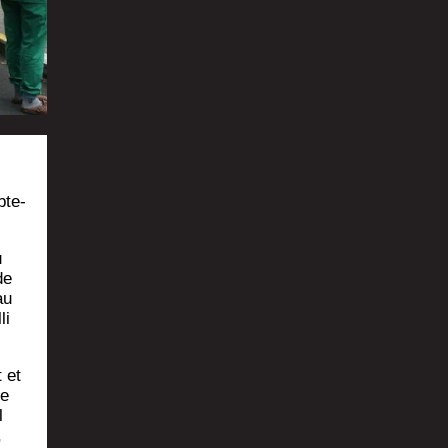
bte­
u
de
au
li
t et
Le
l
,