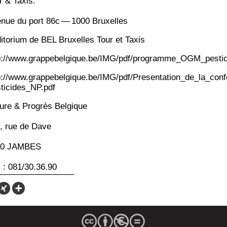
r & Taxis.
­nue du port 86c — 1000 Bruxelles
i­to­rium de BEL Bruxelles Tour et Taxis
p://www.grappebelgique.be/IMG/pdf/programme_OGM_pestic
p://www.grappebelgique.be/IMG/pdf/Presentation_de_la_co
ticides_NP.pdf
ure & Pro­grès Belgique
, rue de Dave
00 JAMBES
. : 081/30.36.90