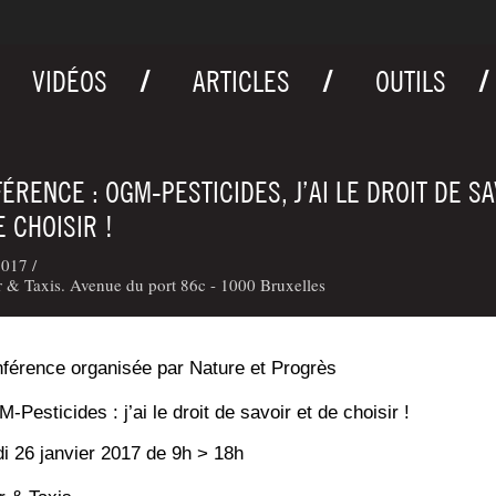
VIDÉOS
ARTICLES
OUTILS
ÉRENCE : OGM-PESTICIDES, J’AI LE DROIT DE S
E CHOISIR !
017 /
 & Taxis. Avenue du port 86c - 1000 Bruxelles
fé­rence orga­ni­sée par Nature et Progrès
-Pes­ti­cides : j’ai le droit de savoir et de choisir !
­di 26 jan­vier 2017 de 9h > 18h