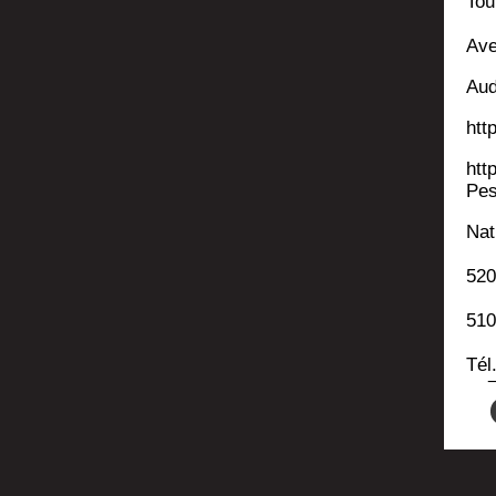
Tou
Ave
Aud
htt
htt
Pes
Nat
520
51
Tél