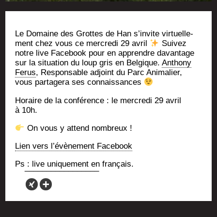
Le Domaine des Grottes de Han s’in­vite vir­tuel­le­
ment chez vous ce mer­cre­di 29 avril
Sui­vez
notre live Face­book pour en apprendre davan­tage
sur la situa­tion du loup gris en Bel­gique.
Antho­ny
Ferus
, Res­pon­sable adjoint du Parc Ani­ma­lier,
vous par­ta­ge­ra ses connaissances
Horaire de la confé­rence : le mer­cre­di 29 avril
à 10h.
On vous y attend nombreux !
Lien vers l’é­vè­ne­ment Facebook
Ps : live uni­que­ment en français.